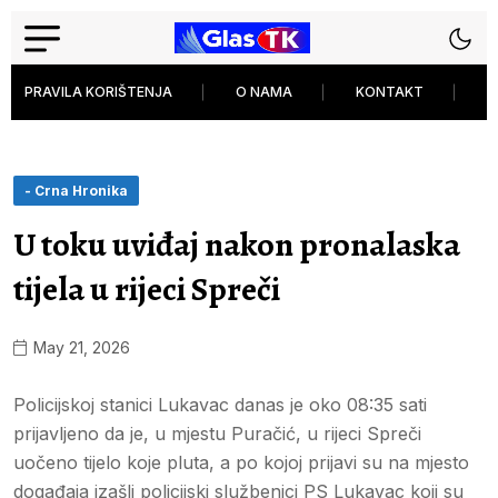
PRAVILA KORIŠTENJA
O NAMA
KONTAKT
P
- Crna Hronika
U toku uviđaj nakon pronalaska
tijela u rijeci Spreči
May 21, 2026
Policijskoj stanici Lukavac danas je oko 08:35 sati
prijavljeno da je, u mjestu Puračić, u rijeci Spreči
uočeno tijelo koje pluta, a po kojoj prijavi su na mjesto
događaja izašli policijski službenici PS Lukavac koji su