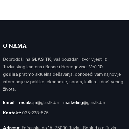
O NAMA
Dobrodošli na
GLAS TK
, vaš pouzdani izvor vijesti iz
Tuzlanskog kantona i Bosne i Hercegovine. Već
10
godina
pratimo aktuelna dešavanja, donoseći vam najnovije
informacije iz politike, ekonomije, sporta, kulture i društvenog
života.
Email:
redakcija
@glastk.ba
marketing
@glastk.ba
Kontakt:
035-228-575
Adresa:
Fočanska do 1A, 75000 Tuzla | Book d.o.o Tuzla