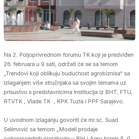
Na 2. Poljoprivrednom forumu TK koji je predviđen
26. februara u 9 sati, održati će se sa temom
„Trendovi koji oblikuju budućnost agrobiznisa“ sa
izlaganjem više stručnjaka sa svojim temama uz
prisustvo s predstavnicima institucija iz BHT, FTU,
RTVTK , Vlade TK , KPK Tuzla i PPF Sarajevo.
U uvodnom izlaganju govoriti će mr.sc. Suad
Selimović sa temom „Modeli prodaje
poljoprivrednih proizboda u BiH i Agro biznis 5, 0