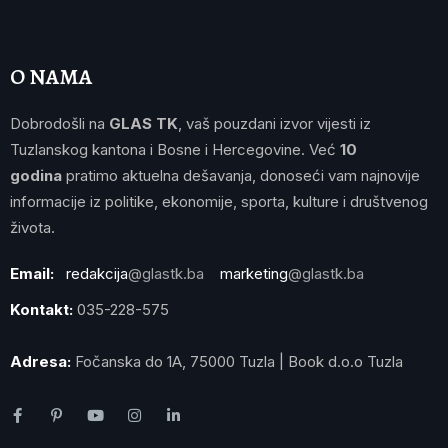
O NAMA
Dobrodošli na
GLAS TK
, vaš pouzdani izvor vijesti iz
Tuzlanskog kantona i Bosne i Hercegovine. Već
10
godina
pratimo aktuelna dešavanja, donoseći vam najnovije
informacije iz politike, ekonomije, sporta, kulture i društvenog
života.
Email:
redakcija
@glastk.ba
marketing
@glastk.ba
Kontakt:
035-228-575
Adresa:
Fočanska do 1A, 75000 Tuzla | Book d.o.o Tuzla