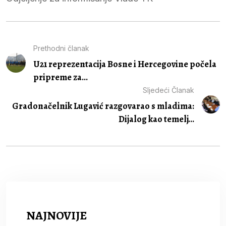
Prethodni članak
U21 reprezentacija Bosne i Hercegovine počela
pripreme za...
Sljedeći Članak
Gradonačelnik Lugavić razgovarao s mladima:
Dijalog kao temelj...
NAJNOVIJE