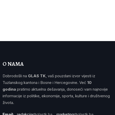
O NAMA
Dobrodošli na
GLAS TK
, vaš pouzdani izvor vijesti iz
Tuzlanskog kantona i Bosne i Hercegovine. Već
10
godina
pratimo aktuelna dešavanja, donoseći vam najnovije
informacije iz politike, ekonomije, sporta, kulture i društvenog
života.
Email:
redakcija
@glastk.ba
marketing
@glastk.ba