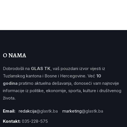
O NAMA
Dobrodošli na
GLAS TK
, vaš pouzdani izvor vijesti iz
Tuzlanskog kantona i Bosne i Hercegovine. Već
10
godina
pratimo aktuelna dešavanja, donoseći vam najnovije
informacije iz politike, ekonomije, sporta, kulture i društvenog
života.
Email:
redakcija
@glastk.ba
marketing
@glastk.ba
Kontakt:
035-228-575