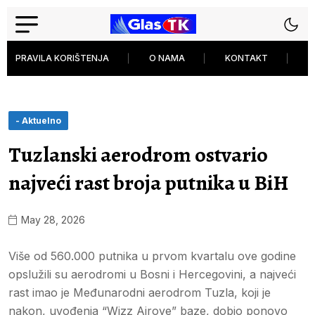
PRAVILA KORIŠTENJA
O NAMA
KONTAKT
P
- Aktuelno
Tuzlanski aerodrom ostvario
najveći rast broja putnika u BiH
May 28, 2026
Više od 560.000 putnika u prvom kvartalu ove godine
opslužili su aerodromi u Bosni i Hercegovini, a najveći
rast imao je Međunarodni aerodrom Tuzla, koji je
nakon, uvođenja “Wizz Airove” baze, dobio ponovo