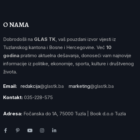
O NAMA
Dobrodošli na
GLAS TK
, vaš pouzdani izvor vijesti iz
Tuzlanskog kantona i Bosne i Hercegovine. Već
10
godina
pratimo aktuelna dešavanja, donoseći vam najnovije
informacije iz politike, ekonomije, sporta, kulture i društvenog
života.
Email:
redakcija
@glastk.ba
marketing
@glastk.ba
Kontakt:
035-228-575
Adresa:
Fočanska do 1A, 75000 Tuzla | Book d.o.o Tuzla