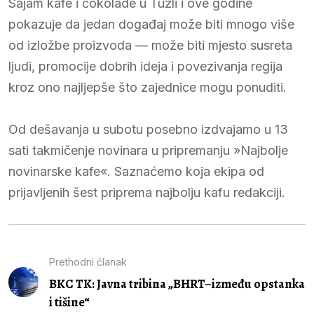
Sajam kafe i čokolade u Tuzli i ove godine
pokazuje da jedan događaj može biti mnogo više
od izložbe proizvoda — može biti mjesto susreta
ljudi, promocije dobrih ideja i povezivanja regija
kroz ono najljepše što zajednice mogu ponuditi.
Od dešavanja u subotu posebno izdvajamo u 13
sati takmičenje novinara u pripremanju »Najbolje
novinarske kafe«. Saznaćemo koja ekipa od
prijavljenih šest priprema najbolju kafu redakciji.
Prethodni članak
BKC TK: Javna tribina „BHRT–između opstanka
i tišine“