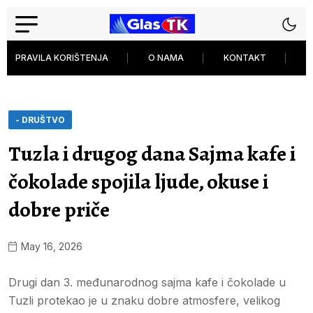
PRAVILA KORIŠTENJA
O NAMA
KONTAKT
P
- DRUŠTVO
Tuzla i drugog dana Sajma kafe i
čokolade spojila ljude, okuse i
dobre priče
May 16, 2026
Drugi dan 3. međunarodnog sajma kafe i čokolade u
Tuzli protekao je u znaku dobre atmosfere, velikog