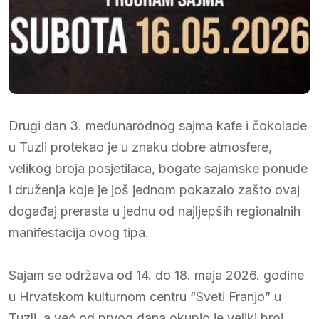
Drugi dan 3. međunarodnog sajma kafe i čokolade
u Tuzli protekao je u znaku dobre atmosfere,
velikog broja posjetilaca, bogate sajamske ponude
i druženja koje je još jednom pokazalo zašto ovaj
događaj prerasta u jednu od najljepših regionalnih
manifestacija ovog tipa.
Sajam se održava od 14. do 18. maja 2026. godine
u Hrvatskom kulturnom centru “Sveti Franjo” u
Tuzli, a već od prvog dana okupio je veliki broj