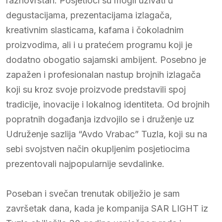
raznovrstan. Posjetioci su mogli uživati u
degustacijama, prezentacijama izlagača,
kreativnim slasticama, kafama i čokoladnim
proizvodima, ali i u pratećem programu koji je
dodatno obogatio sajamski ambijent. Posebno je
zapažen i profesionalan nastup brojnih izlagača
koji su kroz svoje proizvode predstavili spoj
tradicije, inovacije i lokalnog identiteta. Od brojnih
popratnih događanja izdvojilo se i druženje uz
Udruženje sazlija “Avdo Vrabac” Tuzla, koji su na
sebi svojstven način okupljenim posjetiocima
prezentovali najpopularnije sevdalinke.
Poseban i svečan trenutak obilježio je sam
završetak dana, kada je kompanija SAR LIGHT iz