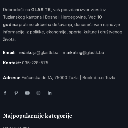
Dobrodošli na
GLAS TK
, vaš pouzdani izvor vijesti iz
Tuzlanskog kantona i Bosne i Hercegovine. Već
10
godina
pratimo aktuelna dešavanja, donoseći vam najnovije
informacije iz politike, ekonomije, sporta, kulture i društvenog
života.
Email:
redakcija
@glastk.ba
marketing
@glastk.ba
Kontakt:
035-228-575
Adresa:
Fočanska do 1A, 75000 Tuzla | Book d.o.o Tuzla
Najpopularnije kategorije