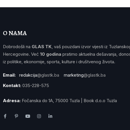
O NAMA
Dobrodošli na
GLAS TK
, vaš pouzdani izvor vijesti iz Tuzlansko
Hercegovine. Već
10 godina
pratimo aktuelna dešavanja, donos
iz politike, ekonomije, sporta, kulture i društvenog života.
Email:
redakcija
@glastk.ba
marketing
@glastk.ba
Kontakt:
035-228-575
Adresa:
Fočanska do 1A, 75000 Tuzla | Book d.o.o Tuzla