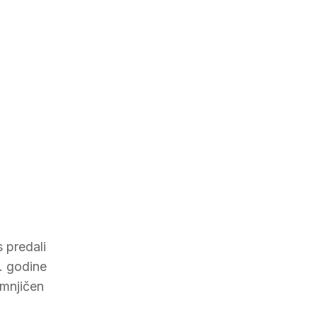
 predali
. godine
umnjičen