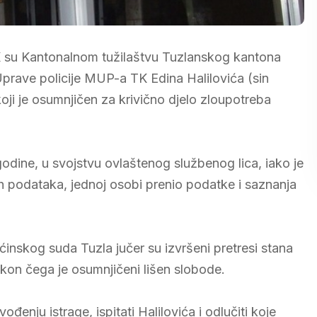
 TK su Kantonalnom tužilaštvu Tuzlanskog kantona
Uprave policije MUP-a TK Edina Halilovića (sin
oji je osumnjičen za krivično djelo zloupotreba
odine, u svojstvu ovlaštenog službenog lica, iako je
ih podataka, jednoj osobi prenio podatke i saznanja
nskog suda Tuzla jučer su izvršeni pretresi stana
nakon čega je osumnjičeni lišen slobode.
đenju istrage, ispitati Halilovića i odlučiti koje