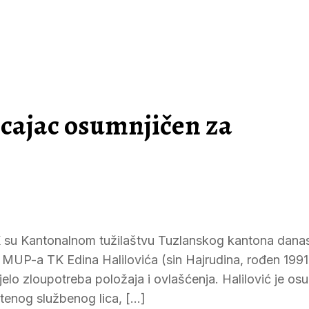
icajac osumnjičen za
 TK su Kantonalnom tužilaštvu Tuzlanskog kantona danas
e MUP-a TK Edina Halilovića (sin Hajrudina, rođen 1991
jelo zloupotreba položaja i ovlašćenja. Halilović je os
tenog službenog lica, […]