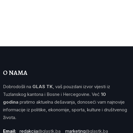
O NAMA
Dobrodošli na
GLAS TK
, vaš pouzdani izvor vijesti iz
Tuzlanskog kantona i Bosne i Hercegovine. Već
10
godina
pratimo aktuelna dešavanja, donoseći vam najnovije
informacije iz politike, ekonomije, sporta, kulture i društvenog
života.
Email:
redakcija
@glastk.ba
marketing
@glastk.ba