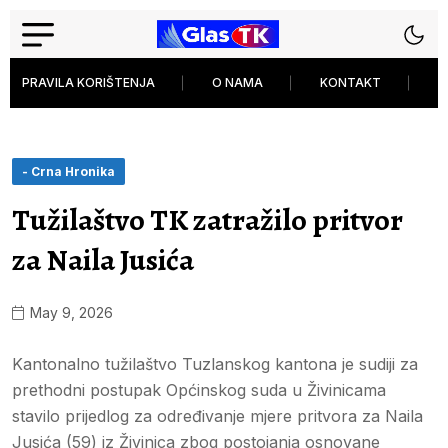
PRAVILA KORIŠTENJA
O NAMA
KONTAKT
P
- Crna Hronika
Tužilaštvo TK zatražilo pritvor
za Naila Jusića
May 9, 2026
Kantonalno tužilaštvo Tuzlanskog kantona je sudiji za
prethodni postupak Općinskog suda u Živinicama
stavilo prijedlog za određivanje mjere pritvora za Naila
Jusića (59) iz Živinica zbog postojanja osnovane