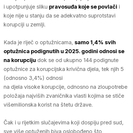
i upotpunjuje sliku
pravosuđa koje se povlači
i
koje nije u stanju da se adekvatno suprotstavi
korupciji u zemlji.
Kada je riječ o optužnicama,
samo 1,4% svih
optužnica podignutih u 2025. godini odnosi se
na korupciju
dok se od ukupno 144 podignute
optužnice za korupcijska krivična djela, tek njih 5
(odnosno 3,4%) odnosi
na djela visoke korupcije, odnosno na zloupotrebe
položaja najviših zvaničnika vlasti kojima se stiče
višemilionska korist na štetu države.
Čak i u rijetkim slučajevima koji dospiju pred sud,
sve više optuženih biva oslobođeno što