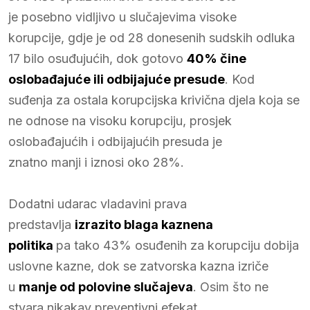
je posebno vidljivo u slučajevima visoke
korupcije, gdje je od 28 donesenih sudskih odluka
17 bilo osuđujućih, dok gotovo
40% čine
oslobađajuće ili odbijajuće presude
. Kod
suđenja za ostala korupcijska krivična djela koja se
ne odnose na visoku korupciju, prosjek
oslobađajućih i odbijajućih presuda je
znatno manji i iznosi oko 28%.
Dodatni udarac vladavini prava
predstavlja
izrazito blaga kaznena
politika
pa tako 43% osuđenih za korupciju dobija
uslovne kazne, dok se zatvorska kazna izriče
u
manje od polovine slučajeva
. Osim što ne
stvara nikakav preventivni efekat,