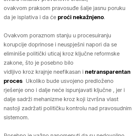
ovakvom praksom pravosuđe šalje jasnu poruku
da je isplativa i da će
proći nekažnjeno
.
Ovakvom poraznom stanju u procesuiranju
korupcije doprinose i neuspješni napori da se
eliminiše politički uticaj kroz ključne reformske
zakone, što je posebno bilo
vidljivo kroz krajnje neefikasan i
netransparentan
proces
Ukoliko bude usvojeno predloženo
rješenje ono i dalje neće ispunjavati ključne , jer i
dalje sadrži mehanizme kroz koji izvršna vlast
nastoji zadržati političku kontrolu nad pravosudnim
sistemom.
Posebno je važno napomenuti da su nedovoljno