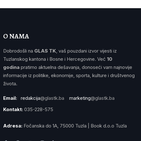
O NAMA
Dobrodošli na
GLAS TK
, vaš pouzdani izvor vijesti iz
Tuzlanskog kantona i Bosne i Hercegovine. Već
10
godina
pratimo aktuelna dešavanja, donoseći vam najnovije
informacije iz politike, ekonomije, sporta, kulture i društvenog
života.
Email:
redakcija
@glastk.ba
marketing
@glastk.ba
Kontakt:
035-228-575
Adresa:
Fočanska do 1A, 75000 Tuzla | Book d.o.o Tuzla