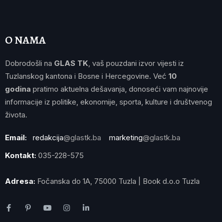
O NAMA
Dobrodošli na
GLAS TK
, vaš pouzdani izvor vijesti iz
Tuzlanskog kantona i Bosne i Hercegovine. Već
10
godina
pratimo aktuelna dešavanja, donoseći vam najnovije
informacije iz politike, ekonomije, sporta, kulture i društvenog
života.
Email:
redakcija
@glastk.ba
marketing
@glastk.ba
Kontakt:
035-228-575
Adresa:
Fočanska do 1A, 75000 Tuzla | Book d.o.o Tuzla