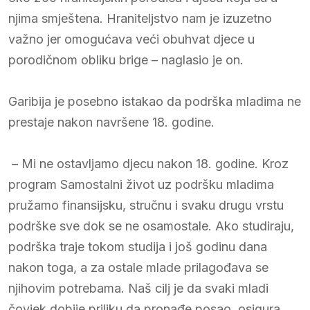
njima smještena. Hraniteljstvo nam je izuzetno
važno jer omogućava veći obuhvat djece u
porodičnom obliku brige – naglasio je on.
Garibija je posebno istakao da podrška mladima ne
prestaje nakon navršene 18. godine.
– Mi ne ostavljamo djecu nakon 18. godine. Kroz
program Samostalni život uz podršku mladima
pružamo finansijsku, stručnu i svaku drugu vrstu
podrške sve dok se ne osamostale. Ako studiraju,
podrška traje tokom studija i još godinu dana
nakon toga, a za ostale mlade prilagođava se
njihovim potrebama. Naš cilj je da svaki mladi
čovjek dobije priliku da pronađe posao, osigura