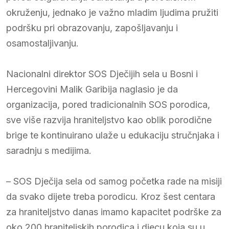
okruženju, jednako je važno mladim ljudima pružiti
podršku pri obrazovanju, zapošljavanju i
osamostaljivanju.
Nacionalni direktor SOS Dječijih sela u Bosni i
Hercegovini Malik Garibija naglasio je da
organizacija, pored tradicionalnih SOS porodica,
sve više razvija hraniteljstvo kao oblik porodične
brige te kontinuirano ulaže u edukaciju stručnjaka i
saradnju s medijima.
– SOS Dječija sela od samog početka rade na misiji
da svako dijete treba porodicu. Kroz šest centara
za hraniteljstvo danas imamo kapacitet podrške za
oko 200 hraniteljskih porodica i djecu koja su u