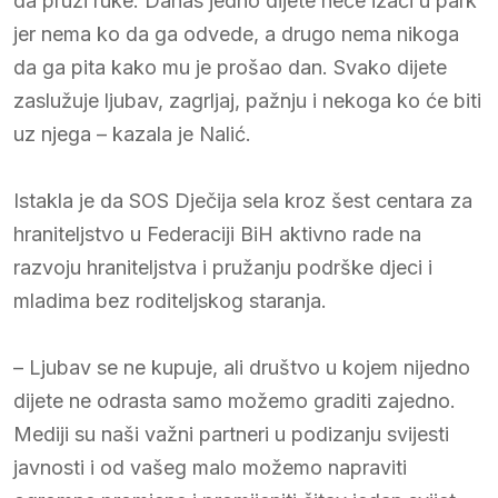
da pruži ruke. Danas jedno dijete neće izaći u park
jer nema ko da ga odvede, a drugo nema nikoga
da ga pita kako mu je prošao dan. Svako dijete
zaslužuje ljubav, zagrljaj, pažnju i nekoga ko će biti
uz njega – kazala je Nalić.
Istakla je da SOS Dječija sela kroz šest centara za
hraniteljstvo u Federaciji BiH aktivno rade na
razvoju hraniteljstva i pružanju podrške djeci i
mladima bez roditeljskog staranja.
– Ljubav se ne kupuje, ali društvo u kojem nijedno
dijete ne odrasta samo možemo graditi zajedno.
Mediji su naši važni partneri u podizanju svijesti
javnosti i od vašeg malo možemo napraviti