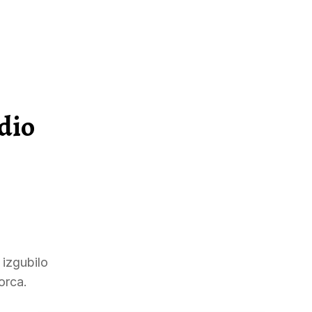
udio
 izgubilo
orca.