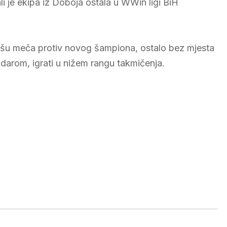
li je ekipa iz Doboja ostala u WWin ligi BiH
išu meča protiv novog šampiona, ostalo bez mjesta
darom, igrati u nižem rangu takmičenja.