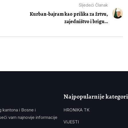
Sljedeći Članak
Kurban-bajram kao prilika za žrtvu,
zajedništvo i brigu...
Najpopularnije kategori
g kantona i Bosne i
HRONIKA TK
eći vam najnovije informacije
VIJESTI