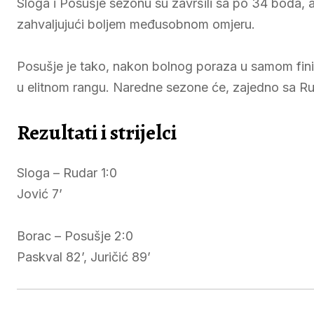
Sloga i Posušje sezonu su završili sa po 34 boda, a
zahvaljujući boljem međusobnom omjeru.
Posušje je tako, nakon bolnog poraza u samom fin
u elitnom rangu. Naredne sezone će, zajedno sa Ru
Rezultati i strijelci
Sloga – Rudar 1:0
Jović 7’
Borac – Posušje 2:0
Paskval 82’, Juričić 89’