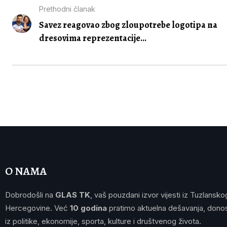
Prethodni članak
Savez reagovao zbog zloupotrebe logotipa na
dresovima reprezentacije...
O NAMA
Dobrodošli na
GLAS TK
, vaš pouzdani izvor vijesti iz Tuzlansko
Hercegovine. Već
10 godina
pratimo aktuelna dešavanja, donos
iz politike, ekonomije, sporta, kulture i društvenog života.