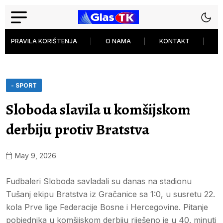
PRAVILA KORIŠTENJA
O NAMA
KONTAKT
P
- SPORT
Sloboda slavila u komšijskom
derbiju protiv Bratstva
May 9, 2026
Fudbaleri Sloboda savladali su danas na stadionu
Tušanj ekipu Bratstva iz Gračanice sa 1:0, u susretu 22.
kola Prve lige Federacije Bosne i Hercegovine. Pitanje
pobjednika u komšijskom derbiju riješeno je u 40. minuti