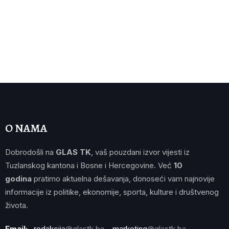
O NAMA
Dobrodošli na
GLAS TK
, vaš pouzdani izvor vijesti iz
Tuzlanskog kantona i Bosne i Hercegovine. Već
10
godina
pratimo aktuelna dešavanja, donoseći vam najnovije
informacije iz politike, ekonomije, sporta, kulture i društvenog
života.
Email:
redakcija
@glastk.ba
marketing
@glastk.ba