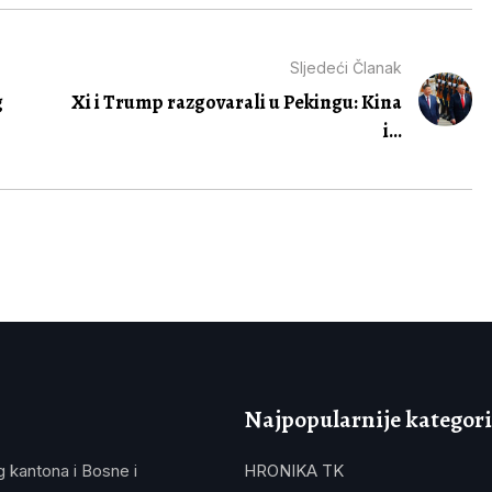
Sljedeći Članak
g
Xi i Trump razgovarali u Pekingu: Kina
i...
Najpopularnije kategori
g kantona i Bosne i
HRONIKA TK