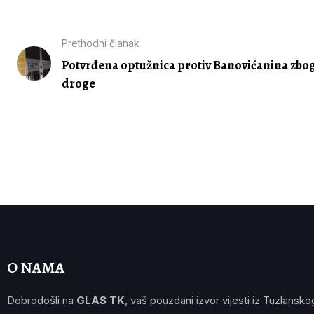
Prethodni članak
Potvrđena optužnica protiv Banovićanina zbo
droge
O NAMA
Dobrodošli na
GLAS TK
, vaš pouzdani izvor vijesti iz Tuzlansko