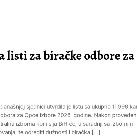
 listi za biračke odbore za
anašnjoj sjednici utvrdila je listu sa ukupno 11.998 k
h odbora za Opće izbore 2026. godine. Nakon proveden
ntralna izborna komisija BiH će, u saradnji sa izbornim
ovanja, te odrediti dužnosti i biračka […]