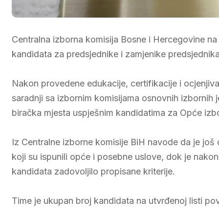
Centralna izborna komisija Bosne i Hercegovine na d
kandidata za predsjednike i zamjenike predsjednik
Nakon provedene edukacije, certifikacije i ocjenjiv
saradnji sa izbornim komisijama osnovnih izbornih jed
biračka mjesta uspješnim kandidatima za Opće izbor
Iz Centralne izborne komisije BiH navode da je još
koji su ispunili opće i posebne uslove, dok je na
kandidata zadovoljilo propisane kriterije.
Time je ukupan broj kandidata na utvrđenoj listi po