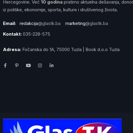
Hercegovine. Već
10 godina
pratimo aktuelna dešavanja, donos
iz politike, ekonomije, sporta, kulture i društvenog života.
Email:
redakcija
@glastk.ba
marketing
@glastk.ba
Kontakt:
035-228-575
Adresa:
Fočanska do 1A, 75000 Tuzla | Book d.o.o Tuzla