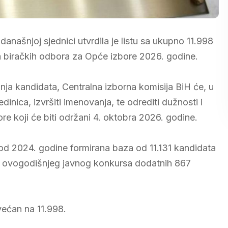
anašnjoj sjednici utvrdila je listu sa ukupno 11.998
a biračkih odbora za Opće izbore 2026. godine.
anja kandidata, Centralna izborna komisija BiH će, u
inica, izvršiti imenovanja, te odrediti dužnosti i
e koji će biti održani 4. oktobra 2026. godine.
 od 2024. godine formirana baza od 11.131 kandidata
kon ovogodišnjeg javnog konkursa dodatnih 867
većan na 11.998.