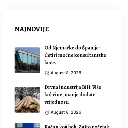
NAJNOVIJE
Od Njemačke do Španije:
Četiri moćne konsultantske
kuće.
August 8, 2026
Drvna industrija BiH: Više
količine, manje dodate
vrijednosti
August 8, 2026
Račun koji boli: Zašto početak