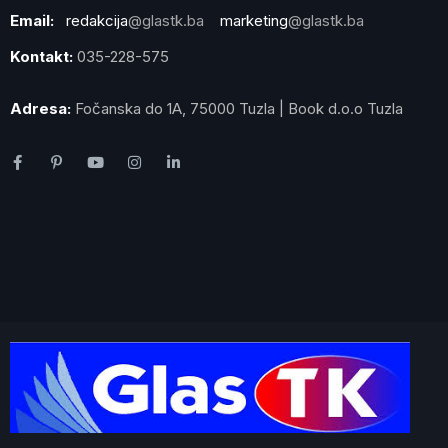
Email:
redakcija
@glastk.ba
marketing
@glastk.ba
Kontakt:
035-228-575
Adresa:
Fočanska do 1A, 75000 Tuzla | Book d.o.o Tuzla