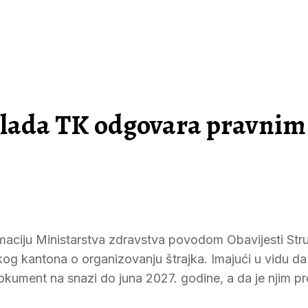
 Vlada TK odgovara pravnim 
ormaciju Ministarstva zdravstva povodom Obavijesti St
kog kantona o organizovanju štrajka. Imajući u vidu da
okument na snazi do juna 2027. godine, a da je njim p