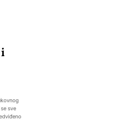
i
rukovnog
 se sve
redviđeno