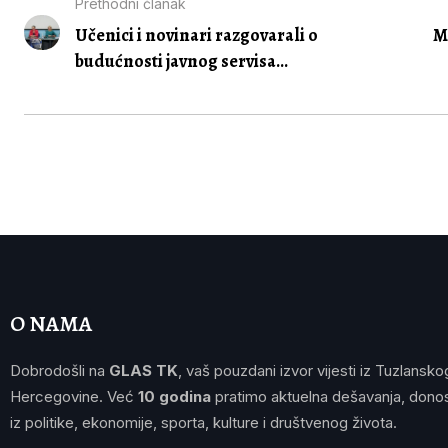
Prethodni članak
Učenici i novinari razgovarali o
M
budućnosti javnog servisa...
O NAMA
Dobrodošli na
GLAS TK
, vaš pouzdani izvor vijesti iz Tuzlansko
Hercegovine. Već
10 godina
pratimo aktuelna dešavanja, donos
iz politike, ekonomije, sporta, kulture i društvenog života.