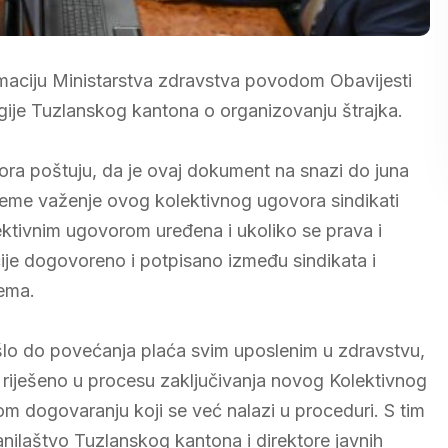
ormaciju Ministarstva zdravstva povodom Obavijesti
gije Tuzlanskog kantona o organizovanju štrajka.
ora poštuju, da je ovaj dokument na snazi do juna
ijeme važenje ovog kolektivnog ugovora sindikati
lektivnim ugovorom uređena i ukoliko se prava i
ačije dogovoreno i potpisano između sindikata i
nema.
ošlo do povećanja plaća svim uposlenim u zdravstvu,
ti riješeno u procesu zaključivanja novog Kolektivnog
m dogovaranju koji se već nalazi u proceduri. S tim
nilaštvo Tuzlanskog kantona i direktore javnih