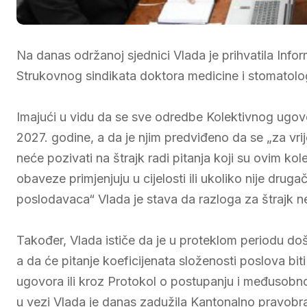
Na danas održanoj sjednici Vlada je prihvatila Inf
Strukovnog sindikata doktora medicine i stomatolo
Imajući u vidu da se sve odredbe Kolektivnog ugov
2027. godine, a da je njim predviđeno da se „za vr
neće pozivati na štrajk radi pitanja koji su ovim ko
obaveze primjenjuju u cijelosti ili ukoliko nije drug
poslodavaca“ Vlada je stava da razloga za štrajk 
Također, Vlada ističe da je u proteklom periodu d
a da će pitanje koeficijenata složenosti poslova bi
ugovora ili kroz Protokol o postupanju i međusobno
u vezi Vlada je danas zadužila Kantonalno pravobra