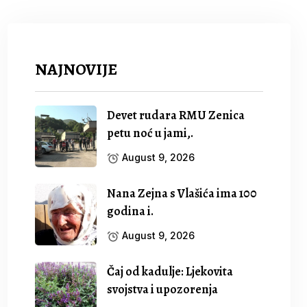
NAJNOVIJE
Devet rudara RMU Zenica
petu noć u jami,.
August 9, 2026
Nana Zejna s Vlašića ima 100
godina i.
August 9, 2026
Čaj od kadulje: Ljekovita
svojstva i upozorenja