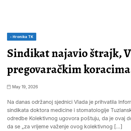
- Hronika TK
Sindikat najavio štrajk,
pregovaračkim koracima
May 19, 2026
Na danas održanoj sjednici Vlada je prihvatila Inf
sindikata doktora medicine i stomatologije Tuzlans
odredbe Kolektivnog ugovora poštuju, da je ovaj d
da se „za vrijeme važenje ovog kolektivnog […]