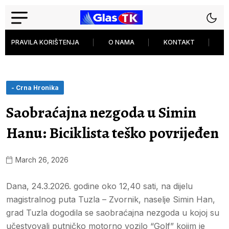
PRAVILA KORIŠTENJA
O NAMA
KONTAKT
P
- Crna Hronika
Saobraćajna nezgoda u Simin
Hanu: Biciklista teško povrijeđen
March 26, 2026
Dana, 24.3.2026. godine oko 12,40 sati, na dijelu
magistralnog puta Tuzla – Zvornik, naselje Simin Han,
grad Tuzla dogodila se saobraćajna nezgoda u kojoj su
učestvovali putničko motorno vozilo “Golf” kojim je