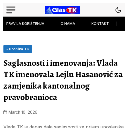
PRAVILA KORIŠTENJA
O NAMA
KONTAKT
P
- Hronika TK
Saglasnosti i imenovanja: Vlada
TK imenovala Lejlu Hasanović za
zamjenika kantonalnog
pravobranioca
March 10, 2026
Vlada TK je danas dala saglasnosti za prijem uposlenika