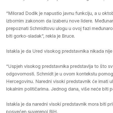
“Milorad Dodik je napustio javnu funkciju, a u okto
izbornim zakonom da izaberu nove lidere. Međunar
prepoznati Schmidtovu ulogu u ovoj fazi međunaro
biti gorko-sladak”, rekla je Bruce.
Istakla je da Ured visokog predstavnika nikada nije 
“Uspjeh visokog predstavnika predstavlja to što svo
odgovornosti. Schmidt je u ovom kontekstu pomoga
Hercegovinu. Naredni visoki predstavnik će imati u
lokalnim političarima. Jednog dana, više neće biti
Istakla je da naredni visoki predstavnik mora biti pr
posvećen suverenoj BiH.