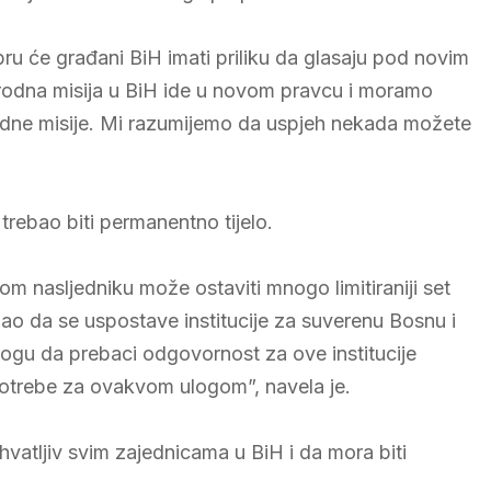
bru će građani BiH imati priliku da glasaju pod novim
odna misija u BiH ide u novom pravcu i moramo
dne misije. Mi razumijemo da uspjeh nekada možete
trebao biti permanentno tijelo.
m nasljedniku može ostaviti mnogo limitiraniji set
o da se uspostave institucije za suverenu Bosnu i
logu da prebaci odgovornost za ove institucije
 potrebe za ovakvom ulogom”, navela je.
ihvatljiv svim zajednicama u BiH i da mora biti