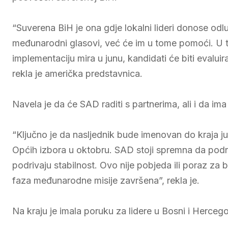
“Suverena BiH je ona gdje lokalni lideri donose odl
međunarodni glasovi, već će im u tome pomoći. U t
implementaciju mira u junu, kandidati će biti evalui
rekla je američka predstavnica.
Navela je da će SAD raditi s partnerima, ali i da ima
“Ključno je da nasljednik bude imenovan do kraja ju
Općih izbora u oktobru. SAD stoji spremna da podrži 
podrivaju stabilnost. Ovo nije pobjeda ili poraz za
faza međunarodne misije završena”, rekla je.
Na kraju je imala poruku za lidere u Bosni i Hercego