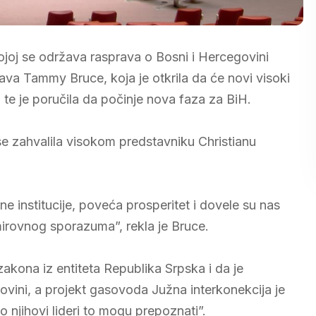
kojoj se održava rasprava o Bosni i Hercegovini
žava Tammy Bruce, koja je otkrila da će novi visoki
te je poručila da počinje nova faza za BiH.
 se zahvalila visokom predstavniku Christianu
e institucije, poveća prosperitet i dovele su nas
irovnog sporazuma”, rekla je Bruce.
zakona iz entiteta Republika Srpska i da je
vini, a projekt gasovoda Južna interkonekcija je
 njihovi lideri to mogu prepoznati”.