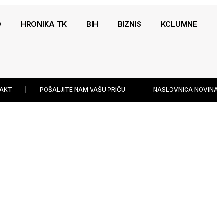
O
HRONIKA TK
BIH
BIZNIS
KOLUMNE
AKT
POŠALJITE NAM VAŠU PRIČU
NASLOVNICA NOVINA