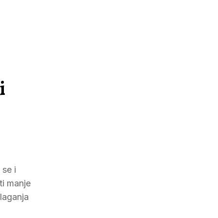
i
 se i
ti manje
zlaganja