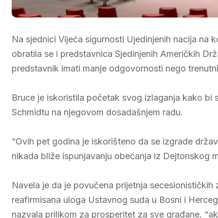
Na sjednici Vijeća sigurnosti Ujedinjenih nacija na 
obratila se i predstavnica Sjedinjenih Američkih Dr
predstavnik imati manje odgovornosti nego trenutni 
Bruce je iskoristila početak svog izlaganja kako bi
Schmidtu na njegovom dosadašnjem radu.
“Ovih pet godina je iskorišteno da se izgrade državn
nikada bliže ispunjavanju obećanja iz Dejtonskog m
Navela je da je povučena prijetnja secesionističkih 
reafirmisana uloga Ustavnog suda u Bosni i Hercego
nazvala prilikom za prosperitet za sve građane, “ako