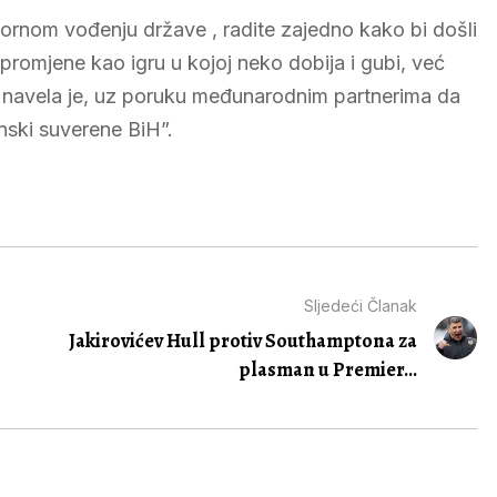
vornom vođenju države , radite zajedno kako bi došli
promjene kao igru u kojoj neko dobija i gubi, već
”, navela je, uz poruku međunarodnim partnerima da
inski suverene BiH”.
Sljedeći Članak
Jakirovićev Hull protiv Southamptona za
plasman u Premier...