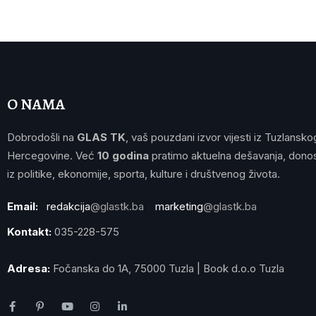
O NAMA
Dobrodošli na
GLAS TK
, vaš pouzdani izvor vijesti iz Tuzlansko
Hercegovine. Već
10 godina
pratimo aktuelna dešavanja, donos
iz politike, ekonomije, sporta, kulture i društvenog života.
Email:
redakcija
@glastk.ba
marketing
@glastk.ba
Kontakt:
035-228-575
Adresa:
Fočanska do 1A, 75000 Tuzla | Book d.o.o Tuzla