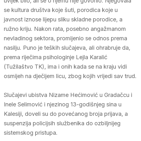
uvijek bilo, ali se o njemu nije govorilo. Njegovala
se kultura društva koje šuti, porodica koje u
javnost iznose lijepu sliku skladne porodice, a
ružno kriju. Nakon rata, posebno angažmanom
nevladinog sektora, promijenio se odnos prema
nasilju. Puno je teških slučajeva, ali ohrabruje da,
prema riječima psihologinje Lejla Karalić
(Tužilaštvo TK), ima i onih kada se na kraju vidi
osmijeh na dječijem licu, zbog kojih vrijedi sav trud.
Slučajevi ubistva Nizame Hećimović u Gradačcu i
Inele Selimović i njezinog 13-godišnjeg sina u
Kalesiji, doveli su do povećanog broja prijava, a
suspenzija policijsih službenika do ozbiljnijeg
sistemskog pristupa.