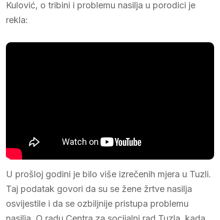
Kulović, o tribini i problemu nasilja u porodici je
rekla:
U prošloj godini je bilo više izrečenih mjera u Tuzli.
Taj podatak govori da su se žene žrtve nasilja
osvijestile i da se ozbiljnije pristupa problemu
nasilja. O radu Centra za socijalni rad Tuzla, kada