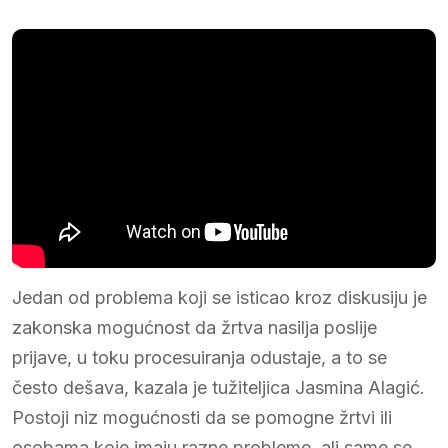
Jedan od problema koji se isticao kroz diskusiju je
zakonska mogućnost da žrtva nasilja poslije
prijave, u toku procesuiranja odustaje, a to se
često dešava, kazala je tužiteljica Jasmina Alagić.
Postoji niz mogućnosti da se pomogne žrtvi ili
osobama koje imaju razne probleme, ali same se