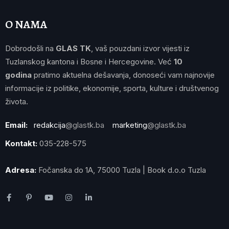
O NAMA
Dobrodošli na
GLAS TK
, vaš pouzdani izvor vijesti iz
Tuzlanskog kantona i Bosne i Hercegovine. Već
10
godina
pratimo aktuelna dešavanja, donoseći vam najnovije
informacije iz politike, ekonomije, sporta, kulture i društvenog
života.
Email:
redakcija
@glastk.ba
marketing
@glastk.ba
Kontakt:
035-228-575
Adresa:
Fočanska do 1A, 75000 Tuzla | Book d.o.o Tuzla