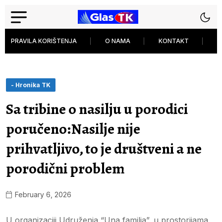
PRAVILA KORIŠTENJA
O NAMA
KONTAKT
P
- Hronika TK
Sa tribine o nasilju u porodici
poručeno:Nasilje nije
prihvatljivo, to je društveni a ne
porodični problem
February 6, 2026
U organizaciji Udruženja “Una familia”, u prostorijama