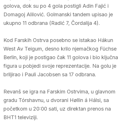
golova, dok su po 4 gola postigli Adin Fajić i
Domagoj Alilović. Golmanski tandem upisao je
ukupno 11 odbrana (Radić 7, Čordalija 4).
Kod Farskih Ostrva posebno se istakao Hákun
West Av Teigum, desno krilo njemačkog Füchse
Berlin, koji je postigao čak 11 golova i bio ključna
figura u pobjedi svoje reprezentacije. Na golu je
briljirao i Pauli Jacobsen sa 17 odbrana.
Revanš se igra na Farskim Ostrvima, u glavnom
gradu Tórshavnu, u dvorani Høllin á Hálsi, sa
početkom u 20:00 sati, uz direktan prenos na
BHT1 televiziji.