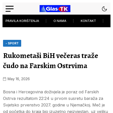
PRAVILA KORIŠTENJA
O NAMA
KONTAKT
P
- SPORT
Rukometaši BiH večeras traže
čudo na Farskim Ostrvima
May 16, 2026
Bosna i Hercegovina doživjela je poraz od Farskih
Ostrva rezultatom 22:24 u prvom susretu baraža za
Svjetsko prvenstvo 2027. godine u Njemačkoj. Meč je
od početka do kraja bio izuzetno neizvjestan, uz veliku