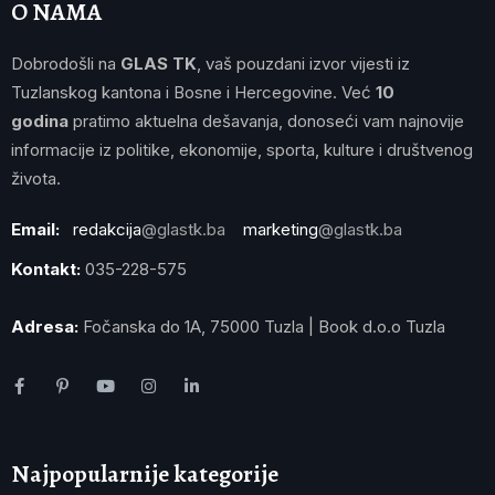
O NAMA
Dobrodošli na
GLAS TK
, vaš pouzdani izvor vijesti iz
Tuzlanskog kantona i Bosne i Hercegovine. Već
10
godina
pratimo aktuelna dešavanja, donoseći vam najnovije
informacije iz politike, ekonomije, sporta, kulture i društvenog
života.
Email:
redakcija
@glastk.ba
marketing
@glastk.ba
Kontakt:
035-228-575
Adresa:
Fočanska do 1A, 75000 Tuzla | Book d.o.o Tuzla
Najpopularnije kategorije