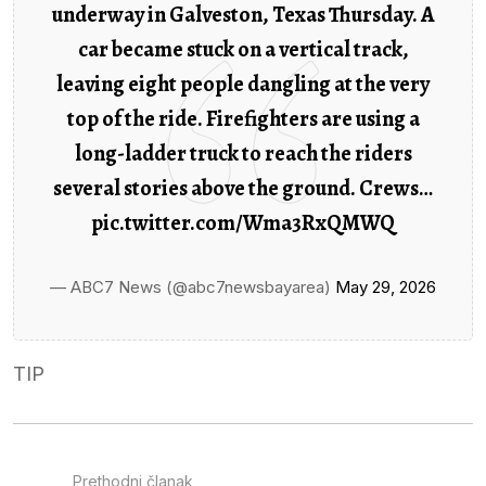
underway in Galveston, Texas Thursday. A
car became stuck on a vertical track,
leaving eight people dangling at the very
top of the ride. Firefighters are using a
long-ladder truck to reach the riders
several stories above the ground. Crews…
pic.twitter.com/Wma3RxQMWQ
— ABC7 News (@abc7newsbayarea)
May 29, 2026
TIP
Prethodni članak