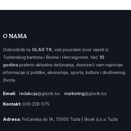
O NAMA
Dobrodošli na
GLAS TK
, vaš pouzdani izvor vijesti iz
Tuzlanskog kantona i Bosne i Hercegovine. Već
10
godina
pratimo aktuelna dešavanja, donoseći vam najnovije
informacije iz politike, ekonomije, sporta, kulture i društvenog
života.
Email:
redakcija
@glastk.ba
marketing
@glastk.ba
Kontakt:
035-228-575
Adresa:
Fočanska do 1A, 75000 Tuzla | Book d.o.o Tuzla