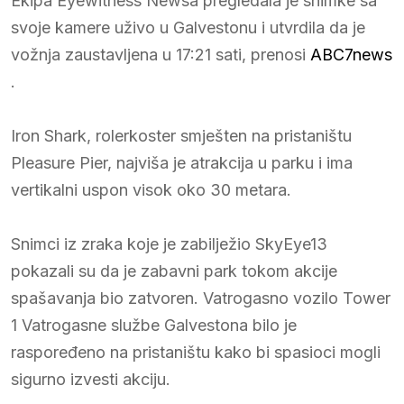
Ekipa Eyewitness Newsa pregledala je snimke sa
svoje kamere uživo u Galvestonu i utvrdila da je
vožnja zaustavljena u 17:21 sati, prenosi
ABC7news
.
Iron Shark, rolerkoster smješten na pristaništu
Pleasure Pier, najviša je atrakcija u parku i ima
vertikalni uspon visok oko 30 metara.
Snimci iz zraka koje je zabilježio SkyEye13
pokazali su da je zabavni park tokom akcije
spašavanja bio zatvoren. Vatrogasno vozilo Tower
1 Vatrogasne službe Galvestona bilo je
raspoređeno na pristaništu kako bi spasioci mogli
sigurno izvesti akciju.