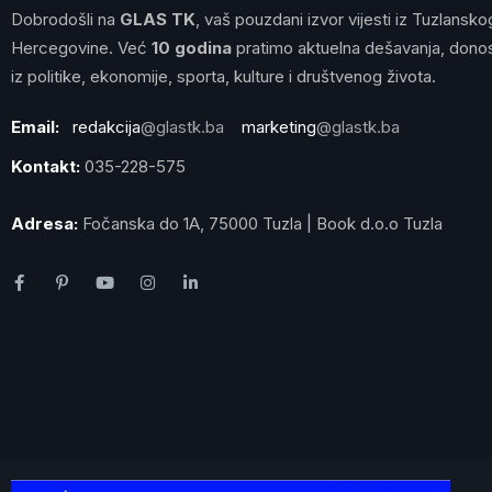
Dobrodošli na
GLAS TK
, vaš pouzdani izvor vijesti iz Tuzlansko
Hercegovine. Već
10 godina
pratimo aktuelna dešavanja, donos
iz politike, ekonomije, sporta, kulture i društvenog života.
Email:
redakcija
@glastk.ba
marketing
@glastk.ba
Kontakt:
035-228-575
Adresa:
Fočanska do 1A, 75000 Tuzla | Book d.o.o Tuzla