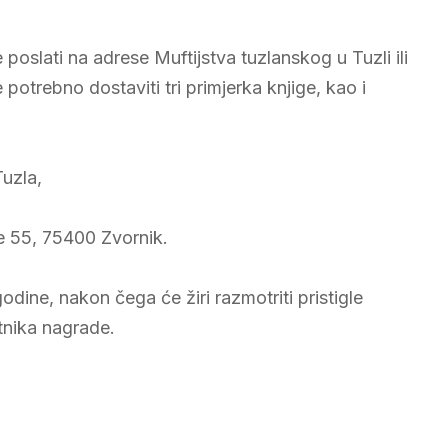
poslati na adrese Muftijstva tuzlanskog u Tuzli ili
potrebno dostaviti tri primjerka knjige, kao i
uzla,
e 55, 75400 Zvornik.
 godine, nakon čega će žiri razmotriti pristigle
tnika nagrade.