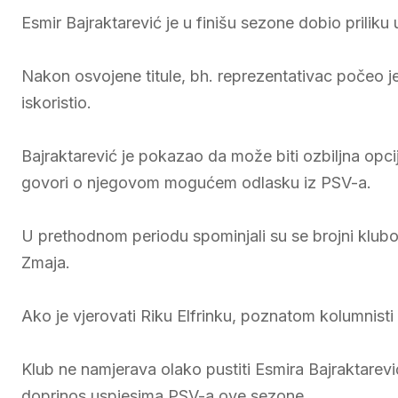
Esmir Bajraktarević je u finišu sezone dobio priliku
Nakon osvojene titule, bh. reprezentativac počeo je 
iskoristio.
Bajraktarević je pokazao da može biti ozbiljna opc
govori o njegovom mogućem odlasku iz PSV-a.
U prethodnom periodu spominjali su se brojni klubovi
Zmaja.
Ako je vjerovati Riku Elfrinku, poznatom kolumnist
Klub ne namjerava olako pustiti Esmira Bajraktarevi
doprinos uspjesima PSV-a ove sezone.