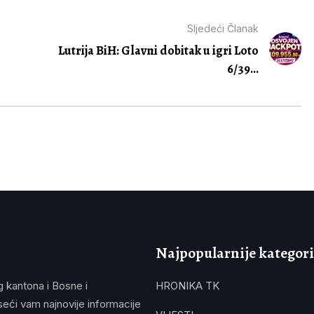
Sljedeći Članak
Lutrija BiH: Glavni dobitak u igri Loto
6/39...
Najpopularnije kategori
g kantona i Bosne i
HRONIKA TK
eći vam najnovije informacije