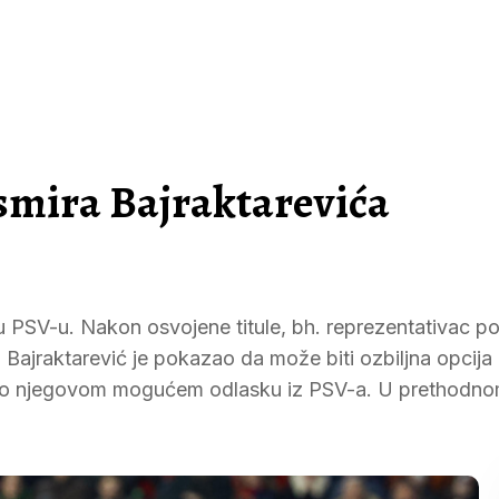
Esmira Bajraktarevića
u u PSV-u. Nakon osvojene titule, bh. reprezentativac p
io. Bajraktarević je pokazao da može biti ozbiljna opcija
i o njegovom mogućem odlasku iz PSV-a. U prethodn