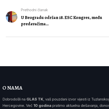
Prethodni članak
U Beogradu održan 18. ESC Kongres, među
predavačima...
O NAMA
Dobrodošli na
GLAS TK
, vaš pouzdani izvor vijesti iz Tuzlansko
Hercegovine. Već
10 godina
pratimo aktuelna dešavanja, donos