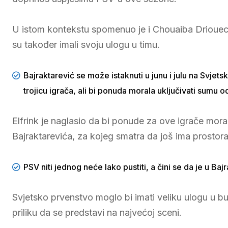
U istom kontekstu spomenuo je i Chouaiba Driouecha
su također imali svoju ulogu u timu.
Bajraktarević se može istaknuti u junu i julu na Svjet
trojicu igrača, ali bi ponuda morala uključivati sumu o
Elfrink je naglasio da bi ponude za ove igrače mora
Bajraktarevića, za kojeg smatra da još ima prostor
PSV niti jednog neće lako pustiti, a čini se da je u Baj
Svjetsko prvenstvo moglo bi imati veliku ulogu u bu
priliku da se predstavi na najvećoj sceni.