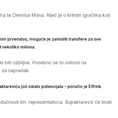
 te Dennisa Mana. Riječ je o krilnim igračima koji
skom prvenstvu, moguće je zamisliti transfere za sve
d nekoliko miliona.
le biti ozbiljne. Posebno se to odnosi na
a za napredak.
raktareviću još ostalo potencijala – poručio je Elfrink.
dućnosti bh. reprezentativca. Bajraktarević će imati