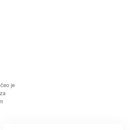
očeo je
 za
om