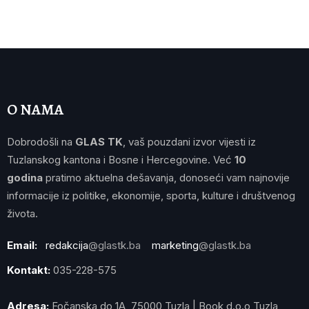
O NAMA
Dobrodošli na
GLAS TK
, vaš pouzdani izvor vijesti iz
Tuzlanskog kantona i Bosne i Hercegovine. Već
10
godina
pratimo aktuelna dešavanja, donoseći vam najnovije
informacije iz politike, ekonomije, sporta, kulture i društvenog
života.
Email:
redakcija
@glastk.ba
marketing
@glastk.ba
Kontakt:
035-228-575
Adresa:
Fočanska do 1A, 75000 Tuzla | Book d.o.o Tuzla