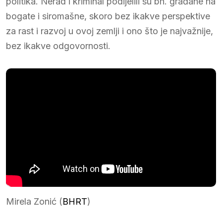
politika. Nerad i kriminal podijelili su bh. građane na
bogate i siromašne, skoro bez ikakve perspektive
za rast i razvoj u ovoj zemlji i ono što je najvažnije,
bez ikakve odgovornosti.
Mirela Zonić (
BHRT
)