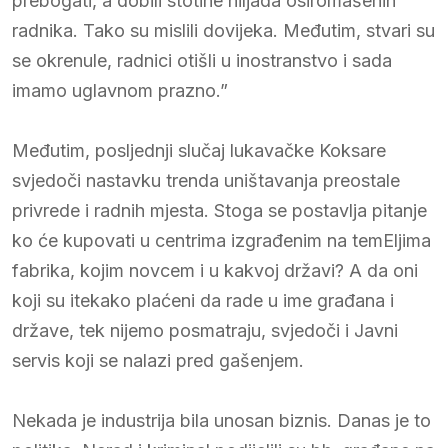
prebogati, a dobili stotine hiljada osiromašenih
radnika. Tako su mislili dovijeka. Međutim, stvari su
se okrenule, radnici otišli u inostranstvo i sada
imamo uglavnom prazno.”
Međutim, posljednji slučaj lukavačke Koksare
svjedoči nastavku trenda uništavanja preostale
privrede i radnih mjesta. Stoga se postavlja pitanje
ko će kupovati u centrima izgrađenim na temEljima
fabrika, kojim novcem i u kakvoj državi? A da oni
koji su itekako plaćeni da rade u ime građana i
države, tek nijemo posmatraju, svjedoči i Javni
servis koji se nalazi pred gašenjem.
Nekada je industrija bila unosan biznis. Danas je to