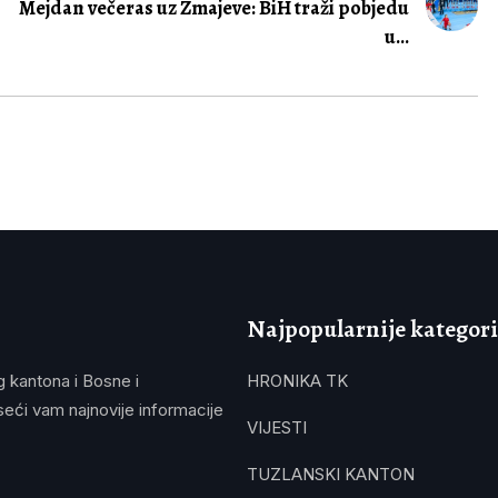
Mejdan večeras uz Zmajeve: BiH traži pobjedu
u...
Najpopularnije kategori
g kantona i Bosne i
HRONIKA TK
eći vam najnovije informacije
VIJESTI
TUZLANSKI KANTON