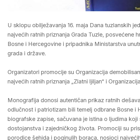
U sklopu obilježavanja 16. maja Dana tuzlanskih jed
najvećih ratnih priznanja Grada Tuzle, posvećene hr
Bosne i Hercegovine i pripadnika Ministarstva unut
grada i države.
Organizatori promocije su Organizacija demobilisa
najvećih ratnih priznanja „Zlatni ljiljan“ i Organizac
Monografija donosi autentičan prikaz ratnih dešav
odlučnost i patriotizam bili temelj odbrane Bosne i
biografske zapise, sačuvana je istina o ljudima koji
dostojanstva i zajedničkog života. Promociji su pri
porodice šehida i poginulih boraca, nosioci najvećih