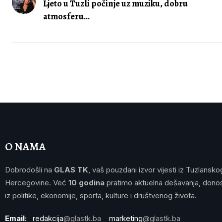
Ljeto u Tuzli počinje uz muziku, dobru
atmosferu...
O NAMA
Dobrodošli na
GLAS TK
, vaš pouzdani izvor vijesti iz Tuzlansko
Hercegovine. Već
10 godina
pratimo aktuelna dešavanja, donos
iz politike, ekonomije, sporta, kulture i društvenog života.
Email:
redakcija
@glastk.ba
marketing
@glastk.ba