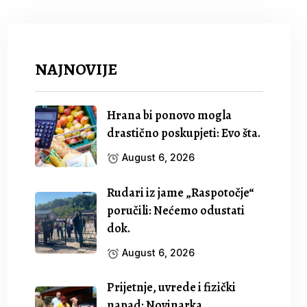
NAJNOVIJE
Hrana bi ponovo mogla
drastično poskupjeti: Evo šta.
August 6, 2026
Rudari iz jame „Raspotočje“
poručili: Nećemo odustati
dok.
August 6, 2026
Prijetnje, uvrede i fizički
napad: Novinarka