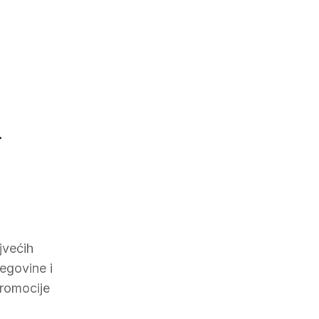
h
jvećih
egovine i
promocije