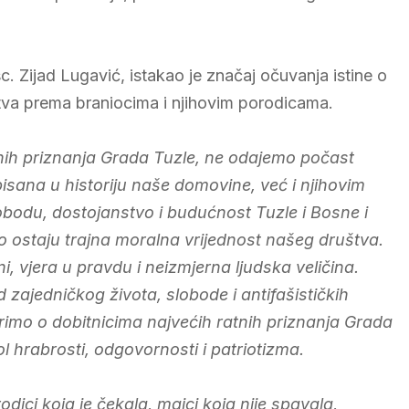
c. Zijad Lugavić, istakao je značaj očuvanja istine o
tva prema braniocima i njihovim porodicama.
nih priznanja Grada Tuzle, ne odajemo počast
isana u historiju naše domovine, već i njihovim
obodu, dostojanstvo i budućnost Tuzle i Bosne i
o ostaju trajna moralna vrijednost našeg društva.
, vjera u pravdu i neizmjerna ljudska veličina.
d zajedničkog života, slobode i antifašističkih
imo o dobitnicima najvećih ratnih priznanja Grada
ol hrabrosti, odgovornosti i patriotizma.
odici koja je čekala, majci koja nije spavala,