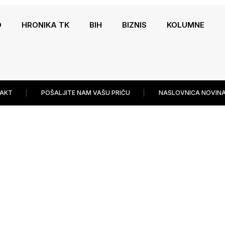
O
HRONIKA TK
BIH
BIZNIS
KOLUMNE
AKT
POŠALJITE NAM VAŠU PRIČU
NASLOVNICA NOVINA