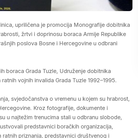
inica, upriličena je promocija Monografije dobitnika
abrosti, žrtvi i doprinosu boraca Armije Republike
rašnjih poslova Bosne i Hercegovine u odbrani
nih boraca Grada Tuzle, Udruženje dobitnika
ija ratnih vojnih invalida Grada Tuzle 1992–1995.
anja, svjedočanstva o vremenu u kojem su hrabrost,
 Hercegovine. Kroz fotografije, dokumente i
 su u najtežim trenucima stali u odbranu slobode,
sustvovali predstavnici boračkih organizacija,
 ratnih priznanja, predstavnici društvenog i