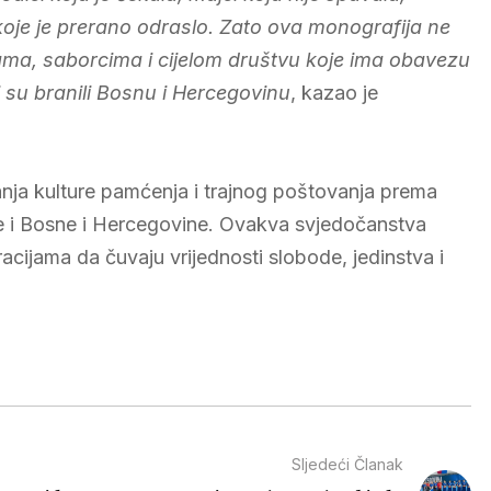
u koje je prerano odraslo. Zato ova monografija ne
ama, saborcima i cijelom društvu koje ima obavezu
i su branili Bosnu i Hercegovinu
, kazao je
anja kulture pamćenja i trajnog poštovanja prema
zle i Bosne i Hercegovine. Ovakva svjedočanstva
cijama da čuvaju vrijednosti slobode, jedinstva i
Sljedeći Članak