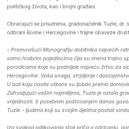
političkog života, kao i brojni građani.
Obraćajući se prisutnima, gradonačelnik Tuzle, dr. s
odbrani Bosne i Hercegovine i trajne obaveze druš
– Promovišući Monografiju dobitnika najvećih rat
samo hrabrim pojedincima čija su imena trajno up
porodicama koje su podnijele najveću žrtvu za sl
Hercegovine. Vaša snaga, strpljenje i dostojanstv
U boli koju nosite utkane su ljubav prema domovini
Zahvaljujući vašim najmilijima, Tuzla je ostala gra
vrijednosti. S posebnim poštovanjem danas govor
Tuzle – ljudima koji su svojim djelima postali simb
Iza svakog odlikovanja stoji priča o odricanju, por