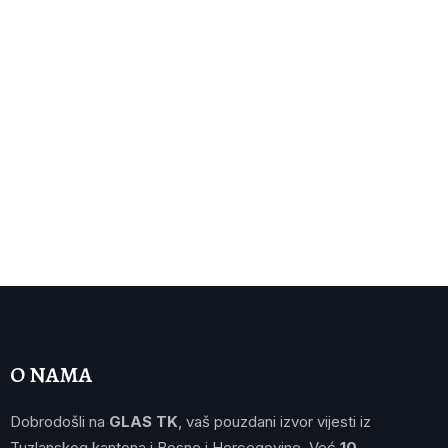
O NAMA
Dobrodošli na
GLAS TK
, vaš pouzdani izvor vijesti iz
Tuzlanskog kantona i Bosne i Hercegovine. Već
10