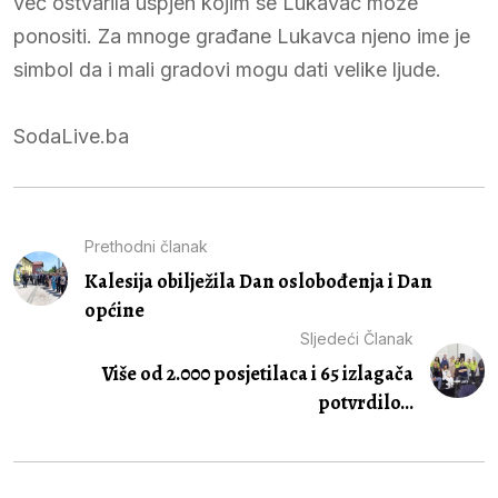
već ostvarila uspjeh kojim se Lukavac može
ponositi. Za mnoge građane Lukavca njeno ime je
simbol da i mali gradovi mogu dati velike ljude.
SodaLive.ba
Prethodni članak
Kalesija obilježila Dan oslobođenja i Dan
općine
Sljedeći Članak
Više od 2.000 posjetilaca i 65 izlagača
potvrdilo...