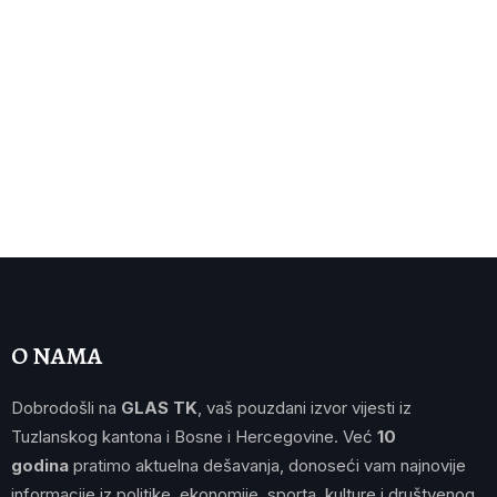
O NAMA
Dobrodošli na
GLAS TK
, vaš pouzdani izvor vijesti iz
Tuzlanskog kantona i Bosne i Hercegovine. Već
10
godina
pratimo aktuelna dešavanja, donoseći vam najnovije
informacije iz politike, ekonomije, sporta, kulture i društvenog