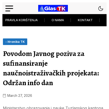
PRAVILA KORIŠTENJA
O NAMA
KONTAKT
P
- Hronika TK
Povodom Javnog poziva za
sufinansiranje
naučnoistraživačkih projekata:
Održan info dan
March 27, 2026
Ministarstvo obrazovanja i nauke Tuzlanskog kantona,