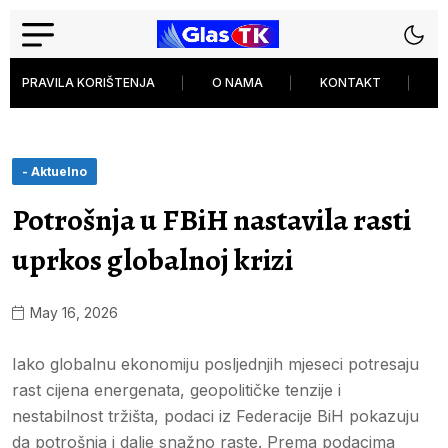
PRAVILA KORIŠTENJA
O NAMA
KONTAKT
P
- Aktuelno
Potrošnja u FBiH nastavila rasti
uprkos globalnoj krizi
May 16, 2026
Iako globalnu ekonomiju posljednjih mjeseci potresaju
rast cijena energenata, geopolitičke tenzije i
nestabilnost tržišta, podaci iz Federacije BiH pokazuju
da potrošnja i dalje snažno raste. Prema podacima