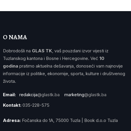
O NAMA
Dobrodošli na
GLAS TK
, vaš pouzdani izvor vijesti iz
Tuzlanskog kantona i Bosne i Hercegovine. Već
10
godina
pratimo aktuelna dešavanja, donoseći vam najnovije
informacije iz politike, ekonomije, sporta, kulture i društvenog
života.
Email:
redakcija
@glastk.ba
marketing
@glastk.ba
Kontakt:
035-228-575
Adresa:
Fočanska do 1A, 75000 Tuzla | Book d.o.o Tuzla