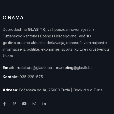
O NAMA
Dobrodošli na
GLAS TK
, vaš pouzdani izvor vijesti iz
Tuzlanskog kantona i Bosne i Hercegovine. Već
10
godina
pratimo aktuelna dešavanja, donoseći vam najnovije
informacije iz politike, ekonomije, sporta, kulture i društvenog
života.
Email:
redakcija
@glastk.ba
marketing
@glastk.ba
Kontakt:
035-228-575
Adresa:
Fočanska do 1A, 75000 Tuzla | Book d.o.o Tuzla