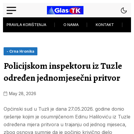
PRAVILA KORIŠTENJA
O NAMA
KONTAKT
P
- Crna Hronika
Policijskom inspektoru iz Tuzle
određen jednomjesečni pritvor
May 28, 2026
Općinski sud u Tuzli je dana 27.05.2026. godine donio
rješenje kojim je osumnjičenom Edinu Haliloviću iz Tuzle
određena mjera pritvora u trajanju od jednog mjeseca,
zbog osnova sumnje da je počinio krivično djelo