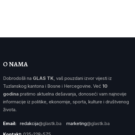
O NAMA
Dobrodošli na
GLAS TK
, vaš pouzdani izvor vijesti iz
Tuzlanskog kantona i Bosne i Hercegovine. Već
10
godina
pratimo aktuelna dešavanja, donoseći vam najnovije
informacije iz politike, ekonomije, sporta, kulture i društvenog
života.
Email:
redakcija
@glastk.ba
marketing
@glastk.ba
Kontakt:
035-228-575