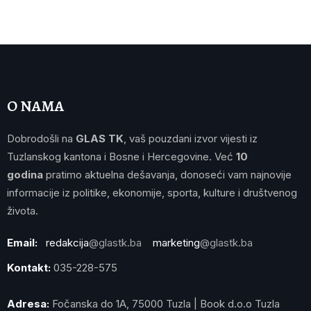
O NAMA
Dobrodošli na
GLAS TK
, vaš pouzdani izvor vijesti iz
Tuzlanskog kantona i Bosne i Hercegovine. Već
10
godina
pratimo aktuelna dešavanja, donoseći vam najnovije
informacije iz politike, ekonomije, sporta, kulture i društvenog
života.
Email:
redakcija
@glastk.ba
marketing
@glastk.ba
Kontakt:
035-228-575
Adresa:
Fočanska do 1A, 75000 Tuzla | Book d.o.o Tuzla