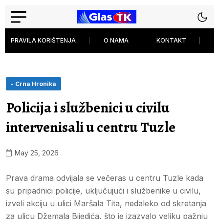
PRAVILA KORIŠTENJA
O NAMA
KONTAKT
P
- Crna Hronika
Policija i službenici u civilu
intervenisali u centru Tuzle
May 25, 2026
Prava drama odvijala se večeras u centru Tuzle kada
su pripadnici policije, uključujući i službenike u civilu,
izveli akciju u ulici Maršala Tita, nedaleko od skretanja
za ulicu Džemala Bijedića, što je izazvalo veliku pažnju