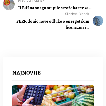
Prethodni članak
U BiH na snagu stupile strože kazne za...
Sljedeći Članak
FERK donio nove odluke o energetskim
licencama i...
NAJNOVIJE