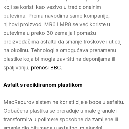
koji se koristi kao vezivo u tradicionalnim
putevima. Prema navodima same kompanije,
njihovi proizvodi MR6 i MR8 se već koriste u
putevima u preko 30 zemalja i pomažu
proizvođačima asfalta da smanje troškove i uticaj
na okolinu. Tehnologija omogućava prenamenu
plastike koja bi mogla završiti na deponijama ili
spaljivanju,
prenosi BBC.
Asfalt s recikliranom plastikom
MacReburov sistem ne koristi cijele boce u asfaltu.
Odbačena plastika se prerađuje u male granule i
transformira u polimere sposobne da zamijene ili
smanje dio bitumena u asfaltnoj mješavini.