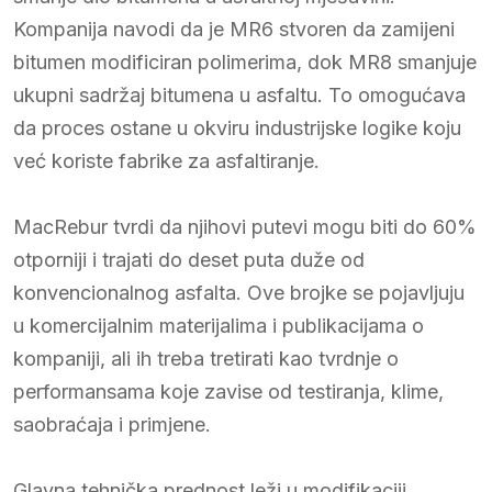
Kompanija navodi da je MR6 stvoren da zamijeni
bitumen modificiran polimerima, dok MR8 smanjuje
ukupni sadržaj bitumena u asfaltu. To omogućava
da proces ostane u okviru industrijske logike koju
već koriste fabrike za asfaltiranje.
MacRebur tvrdi da njihovi putevi mogu biti do 60%
otporniji i trajati do deset puta duže od
konvencionalnog asfalta. Ove brojke se pojavljuju
u komercijalnim materijalima i publikacijama o
kompaniji, ali ih treba tretirati kao tvrdnje o
performansama koje zavise od testiranja, klime,
saobraćaja i primjene.
Glavna tehnička prednost leži u modifikaciji