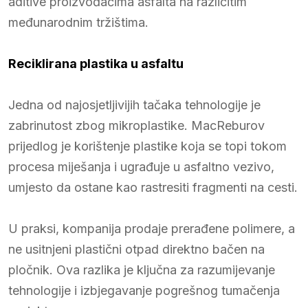
aditive proizvođačima asfalta na različitim
međunarodnim tržištima.
Reciklirana plastika u asfaltu
Jedna od najosjetljivijih tačaka tehnologije je
zabrinutost zbog mikroplastike. MacReburov
prijedlog je korištenje plastike koja se topi tokom
procesa miješanja i ugrađuje u asfaltno vezivo,
umjesto da ostane kao rastresiti fragmenti na cesti.
U praksi, kompanija prodaje prerađene polimere, a
ne usitnjeni plastični otpad direktno bačen na
pločnik. Ova razlika je ključna za razumijevanje
tehnologije i izbjegavanje pogrešnog tumačenja