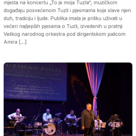
mjesta na koncertu „To je moja Tuzla“, muzičkom
događaju posvećenom Tuzli i pjesmama koje slave njen
duh, tradiciju i ljude. Publika imala je priliku uživati u
večeri najljepših pjesama o Tuzli, izvedenih u pratnji
Velikog narodnog orkestra pod dirigentskom palicom
Amira […]