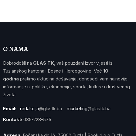
O NAMA
Dobrodošli na
GLAS TK
, vaš pouzdani izvor vijesti iz
Tuzlanskog kantona i Bosne i Hercegovine. Već
10
godina
pratimo aktuelna dešavanja, donoseći vam najnovije
informacije iz politike, ekonomije, sporta, kulture i društvenog
života.
Email:
redakcija
@glastk.ba
marketing
@glastk.ba
Kontakt:
035-228-575
Adresa:
Fočanska do 1A, 75000 Tuzla | Book d.o.o Tuzla