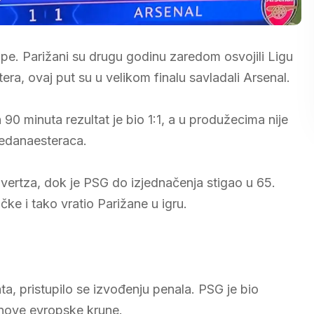
pe. Parižani su drugu godinu zaredom osvojili Ligu
ra, ovaj put su u velikom finalu savladali Arsenal.
90 minuta rezultat je bio 1:1, a u produžecima nije
jedanaesteraca.
avertza, dok je PSG do izjednačenja stigao u 65.
ke i tako vratio Parižane u igru.
a, pristupilo se izvođenju penala. PSG je bio
o nove evropske krune.