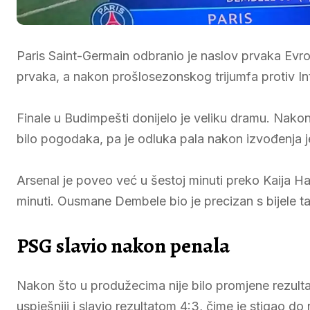
Paris Saint-Germain odbranio je naslov prvaka Evro
prvaka, a nakon prošlosezonskog trijumfa protiv Inte
Finale u Budimpešti donijelo je veliku dramu. Nakon 
bilo pogodaka, pa je odluka pala nakon izvođenja 
Arsenal je poveo već u šestoj minuti preko Kaija H
minuti. Ousmane Dembele bio je precizan s bijele tač
PSG slavio nakon penala
Nakon što u produžecima nije bilo promjene rezultat
uspješniji i slavio rezultatom 4:3, čime je stigao d