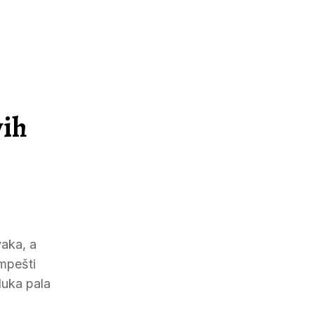
vih
vaka, a
impešti
luka pala