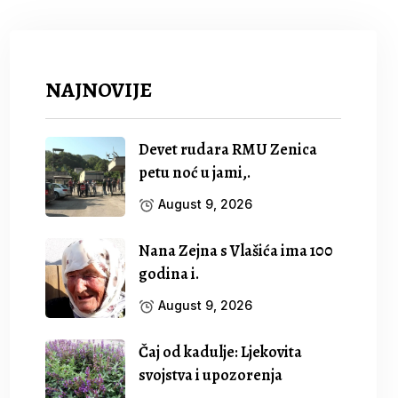
NAJNOVIJE
Devet rudara RMU Zenica
petu noć u jami,.
August 9, 2026
Nana Zejna s Vlašića ima 100
godina i.
August 9, 2026
Čaj od kadulje: Ljekovita
svojstva i upozorenja