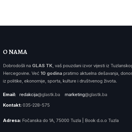
O NAMA
Dobrodošli na
GLAS TK
, vaš pouzdani izvor vijesti iz Tuzlansko
Hercegovine. Već
10 godina
pratimo aktuelna dešavanja, donos
iz politike, ekonomije, sporta, kulture i društvenog života.
Email:
redakcija
@glastk.ba
marketing
@glastk.ba
Kontakt:
035-228-575
Adresa:
Fočanska do 1A, 75000 Tuzla | Book d.o.o Tuzla