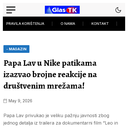
PRAVILA KORIŠTENJA
O NAMA
KONTAKT
P
- MAGAZIN
Papa Lav u Nike patikama
izazvao brojne reakcije na
društvenim mrežama!
May 9, 2026
Papa Lav privukao je veliku pažnju javnosti zbog
jednog detalja iz trailera za dokumentarni film “Leo in