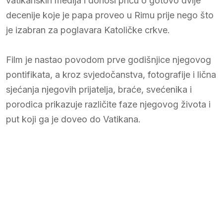
vatikanskih medija i donosi priču o gotovo dvije
decenije koje je papa proveo u Rimu prije nego što
je izabran za poglavara Katoličke crkve.
Film je nastao povodom prve godišnjice njegovog
pontifikata, a kroz svjedočanstva, fotografije i lična
sjećanja njegovih prijatelja, braće, svećenika i
porodica prikazuje različite faze njegovog života i
put koji ga je doveo do Vatikana.