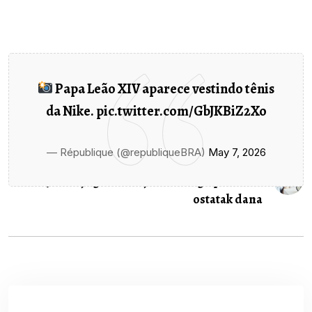
Papa Leão XIV aparece vestindo tênis
Prethodni članak
da Nike.
pic.twitter.com/GbJKBiZ2Xo
Ansambl “Iskre” iz Tuzle osvojio najzlatnije
zlato u...
— République (@republiqueBRA)
May 7, 2026
Sljedeći Članak
Jutarnje greške koje vam mogu pokvariti
ostatak dana