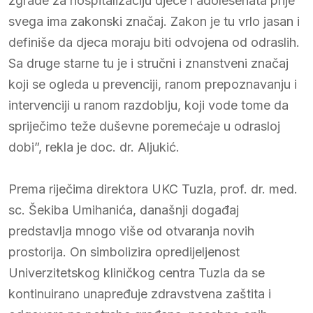
zgrade za hospitalizaciju djece i adolesenata prije
svega ima zakonski značaj. Zakon je tu vrlo jasan i
definiše da djeca moraju biti odvojena od odraslih.
Sa druge starne tu je i stručni i znanstveni značaj
koji se ogleda u prevenciji, ranom prepoznavanju i
intervenciji u ranom razdoblju, koji vode tome da
spriječimo teže duševne poremećaje u odrasloj
dobi”, rekla je doc. dr. Aljukić.
Prema riječima direktora UKC Tuzla, prof. dr. med.
sc. Šekiba Umihanića, današnji događaj
predstavlja mnogo više od otvaranja novih
prostorija. On simbolizira opredijeljenost
Univerzitetskog kliničkog centra Tuzla da se
kontinuirano unapređuje zdravstvena zaštita i