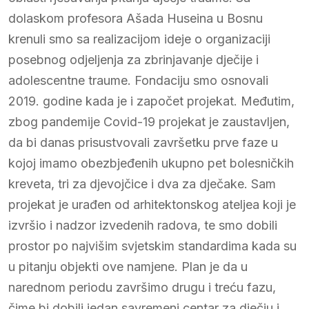
dolaskom profesora Ašada Huseina u Bosnu
krenuli smo sa realizacijom ideje o organizaciji
posebnog odjeljenja za zbrinjavanje dječije i
adolescentne traume. Fondaciju smo osnovali
2019. godine kada je i započet projekat. Međutim,
zbog pandemije Covid-19 projekat je zaustavljen,
da bi danas prisustvovali završetku prve faze u
kojoj imamo obezbjeđenih ukupno pet bolesničkih
kreveta, tri za djevojčice i dva za dječake. Sam
projekat je urađen od arhitektonskog ateljea koji je
izvršio i nadzor izvedenih radova, te smo dobili
prostor po najvišim svjetskim standardima kada su
u pitanju objekti ove namjene. Plan je da u
narednom periodu završimo drugu i treću fazu,
čime bi dobili jedan savremeni centar za dječju i