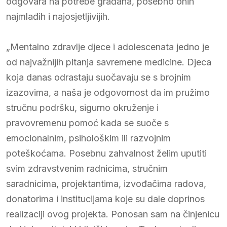
odgovara na potrebe građana, posebno onih
najmlađih i najosjetljivijih.
„Mentalno zdravlje djece i adolescenata jedno je
od najvažnijih pitanja savremene medicine. Djeca
koja danas odrastaju suočavaju se s brojnim
izazovima, a naša je odgovornost da im pružimo
stručnu podršku, sigurno okruženje i
pravovremenu pomoć kada se suoče s
emocionalnim, psihološkim ili razvojnim
poteškoćama. Posebnu zahvalnost želim uputiti
svim zdravstvenim radnicima, stručnim
saradnicima, projektantima, izvođačima radova,
donatorima i institucijama koje su dale doprinos
realizaciji ovog projekta. Ponosan sam na činjenicu