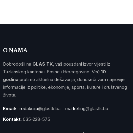
O NAMA
Dobrodošli na
GLAS TK
, vaš pouzdani izvor vijesti iz
Tuzlanskog kantona i Bosne i Hercegovine. Već
10
godina
pratimo aktuelna dešavanja, donoseći vam najnovije
informacije iz politike, ekonomije, sporta, kulture i društvenog
života.
Email:
redakcija
@glastk.ba
marketing
@glastk.ba
Kontakt:
035-228-575