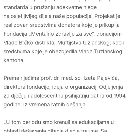
standarda u pružanju adekvatne njege
najosjetljivijeg dijela naše populacije. Projekat je
realizovan sredstvima donatora koje je prikupila
Fondacija „Mentalno zdravlje za sve“, donacijom
Vlade Brčko distrikta, Muftijstva tuzlanskog, kao i
sredstvima koje je obezbjedila Vlada Tuzlanskog
kantona.
Prema riječima prof. dr. med. sc. Izeta Pajevića,
direktora fondacije, ideja o organizaciji Odjeljenja
za dječiju i adolescentnu psihijatriju datira od 1994.
godine, iz vremena ratnih dešanja.
„U tom periodu smo krenuli sa edukacijama u
oblasti rješavanja pitanja dječje traume. Sa