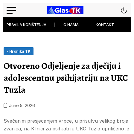
PRAVILA KORIŠTENJA
O NAMA
KONTAKT
P
- Hronika TK
Otvoreno Odjeljenje za dječiju i
adolescentnu psihijatriju na UKC
Tuzla
June 5, 2026
Svečanim presjecanjem vrpce, u prisutvu velikog broja
zvanica, na Klinici za psihijatriju UKC Tuzla upriličeno je