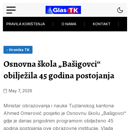
PRAVILA KORIŠTENJA
O NAMA
KONTAKT
P
- Hronika TK
Osnovna škola „Bašigovci“
obilježila 45 godina postojanja
May 7, 2026
Ministar obrazovanja i nauke Tuzlanskog kantona
Ahmed Omerović posjetio je Osnovnu školu „Bašigovci“
gdje je danas prigodnim programom obilježeno 45
godina postojanja ove obrazovne institucije. Vlada