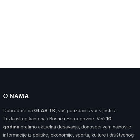
O NAMA
Dobrodošli na
GLAS TK
, vaš pouzdani izvor vijesti iz
Tuzlanskog kantona i Bosne i Hercegovine. Već
10
godina
pratimo aktuelna dešavanja, donoseći vam najnovije
informacije iz politike, ekonomije, sporta, kulture i društvenog