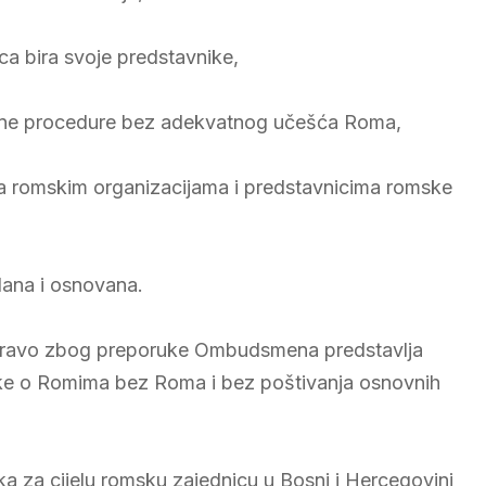
a bira svoje predstavnike,
tivne procedure bez adekvatnog učešća Roma,
sa romskim organizacijama i predstavnicima romske
dana i osnovana.
v upravo zbog preporuke Ombudsmena predstavlja
uke o Romima bez Roma i bez poštivanja osnovnih
a za cijelu romsku zajednicu u Bosni i Hercegovini