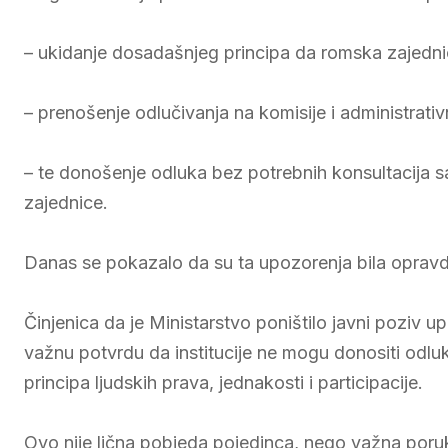
– ukidanje dosadašnjeg principa da romska zajednic
– prenošenje odlučivanja na komisije i administra
– te donošenje odluka bez potrebnih konsultacija 
zajednice.
Danas se pokazalo da su ta upozorenja bila oprav
Činjenica da je Ministarstvo poništilo javni pozi
važnu potvrdu da institucije ne mogu donositi odl
principa ljudskih prava, jednakosti i participacije.
Ovo nije lična pobjeda pojedinca, nego važna poruk