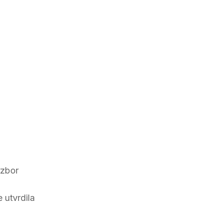
izbor
j
 utvrdila