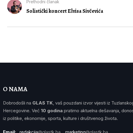
Prethodni članak
Solistički koncert Elvisa Sivčevića
O NAMA
Dobrodošli na
GLAS TK
, vaš pouzdani izvor vijesti iz Tuzlansko
Hercegovine. Već
10 godina
pratimo aktuelna dešavanja, donos
iz politike, ekonomije, sporta, kulture i društvenog života.
Email:
redakcija
@glastk.ba
marketing
@glastk.ba