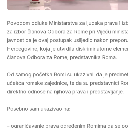
Povodom odluke Ministarstva za ljudska prava i izb
za izbor članova Odbora za Rome pri Vijeću minista
javnost da je ovaj postupak uslijedio nakon prepor
Hercegovine, koja je utvrdila diskriminatorne eleme
članova Odbora za Rome, predstavnika Roma.
Od samog početka Romi su ukazivali da je predme
učešća romske zajednice, te da su predstavnici Roma 
direktno odnose na njihova prava i predstavljanje.
Posebno sam ukazivao na:
– ograničavanje prava određenim Romima da se po