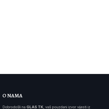
O NAMA
Dobrodošli na
GLAS TK
, vaš pouzdani izvor vijesti iz