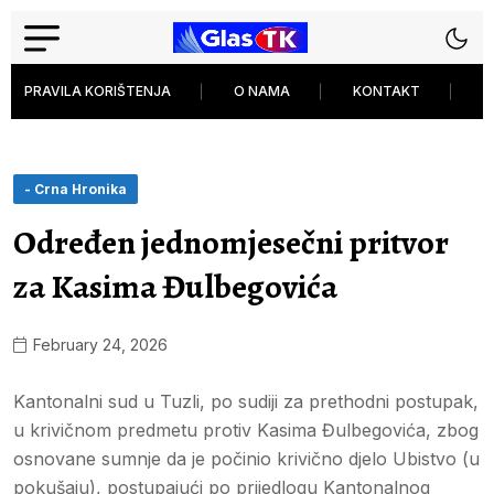
PRAVILA KORIŠTENJA
O NAMA
KONTAKT
P
- Crna Hronika
Određen jednomjesečni pritvor
za Kasima Đulbegovića
February 24, 2026
Kantonalni sud u Tuzli, po sudiji za prethodni postupak,
u krivičnom predmetu protiv Kasima Đulbegovića, zbog
osnovane sumnje da je počinio krivično djelo Ubistvo (u
pokušaju), postupajući po prijedlogu Kantonalnog