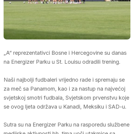
„A“ reprezentativci Bosne i Hercegovine su danas
na Energizer Parku u St. Louisu odradili trening.
Naši najbolji fudbaleri vrijedno rade i spremaju se
za meč sa Panamom, kao i za nastup na najvećoj
svjetskoj smotri fudbala, Svjetskom prvenstvu koje
se ovog ljeta održava u Kanadi, Meksiku i SAD-u.
Sutra su na Energizer Parku na rasporedu službene
medijske aktivnosti bh. tima uoči utakmice sa