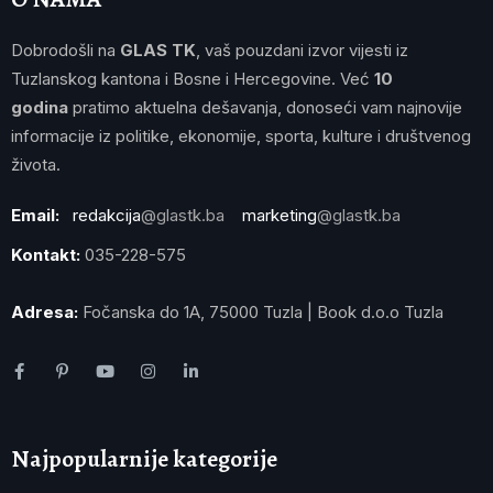
Dobrodošli na
GLAS TK
, vaš pouzdani izvor vijesti iz
Tuzlanskog kantona i Bosne i Hercegovine. Već
10
godina
pratimo aktuelna dešavanja, donoseći vam najnovije
informacije iz politike, ekonomije, sporta, kulture i društvenog
života.
Email:
redakcija
@glastk.ba
marketing
@glastk.ba
Kontakt:
035-228-575
Adresa:
Fočanska do 1A, 75000 Tuzla | Book d.o.o Tuzla
Najpopularnije kategorije