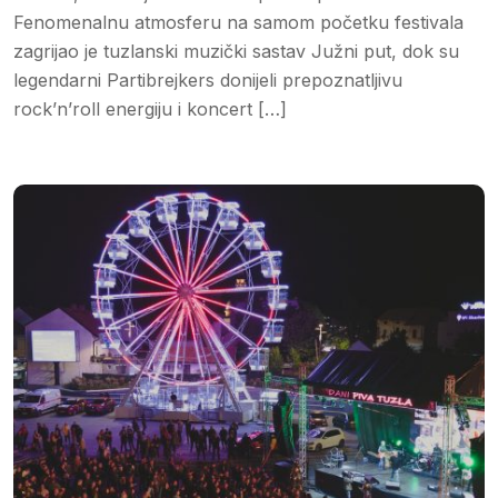
Fenomenalnu atmosferu na samom početku festivala
zagrijao je tuzlanski muzički sastav Južni put, dok su
legendarni Partibrejkers donijeli prepoznatljivu
rock’n’roll energiju i koncert […]