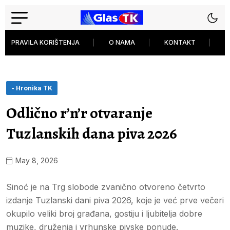
PRAVILA KORIŠTENJA
O NAMA
KONTAKT
P
- Hronika TK
Odlično r’n’r otvaranje
Tuzlanskih dana piva 2026
May 8, 2026
Sinoć je na Trg slobode zvanično otvoreno četvrto
izdanje Tuzlanski dani piva 2026, koje je već prve večeri
okupilo veliki broj građana, gostiju i ljubitelja dobre
muzike, druženja i vrhunske pivske ponude.