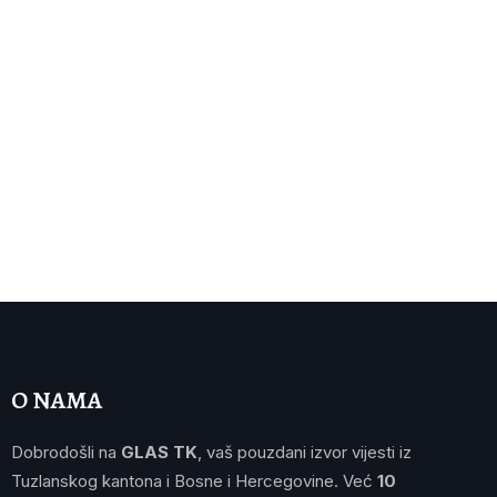
O NAMA
Dobrodošli na
GLAS TK
, vaš pouzdani izvor vijesti iz
Tuzlanskog kantona i Bosne i Hercegovine. Već
10