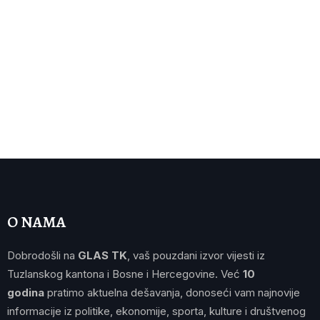
O NAMA
Dobrodošli na
GLAS TK
, vaš pouzdani izvor vijesti iz
Tuzlanskog kantona i Bosne i Hercegovine. Već
10
godina
pratimo aktuelna dešavanja, donoseći vam najnovije
informacije iz politike, ekonomije, sporta, kulture i društvenog