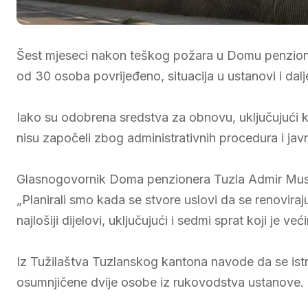
Šest mjeseci nakon teškog požara u Domu penzioner
od 30 osoba povrijeđeno, situacija u ustanovi i dal
Iako su odobrena sredstva za obnovu, uključujući kuhi
nisu započeli zbog administrativnih procedura i jav
Glasnogovornik Doma penzionera Tuzla Admir Musl
„Planirali smo kada se stvore uslovi da se renovira
najlošiji dijelovi, uključujući i sedmi sprat koji je ve
Iz Tužilaštva Tuzlanskog kantona navode da se istr
osumnjičene dvije osobe iz rukovodstva ustanove.