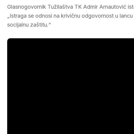
Glasnogovornik Tužilaštva TK Admir Arnautović ist
„Istraga se odnosi na krivičnu odgovornost u lancu ra
socijalnu zaštitu.“