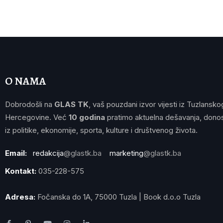
O NAMA
Dobrodošli na
GLAS TK
, vaš pouzdani izvor vijesti iz Tuzlansko
Hercegovine. Već
10 godina
pratimo aktuelna dešavanja, donos
iz politike, ekonomije, sporta, kulture i društvenog života.
Email:
redakcija
@glastk.ba
marketing
@glastk.ba
Kontakt:
035-228-575
Adresa:
Fočanska do 1A, 75000 Tuzla | Book d.o.o Tuzla