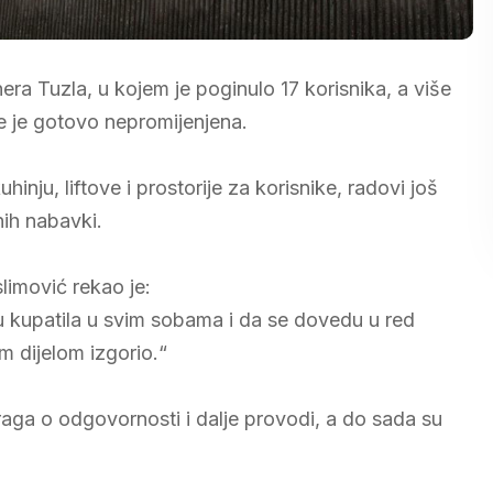
a Tuzla, u kojem je poginulo 17 korisnika, a više
je je gotovo nepromijenjena.
nju, liftove i prostorije za korisnike, radovi još
nih nabavki.
imović rekao je:
ju kupatila u svim sobama i da se dovedu u red
ćim dijelom izgorio.“
aga o odgovornosti i dalje provodi, a do sada su