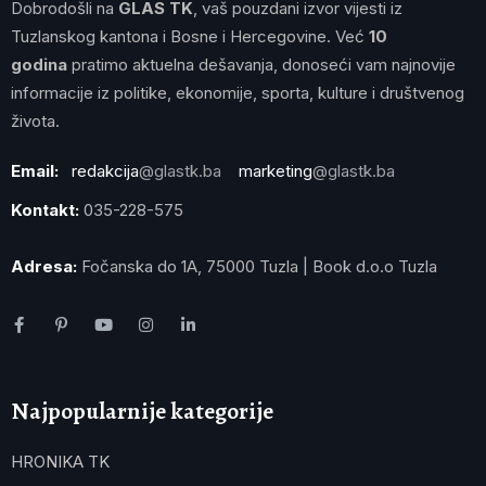
Dobrodošli na
GLAS TK
, vaš pouzdani izvor vijesti iz
Tuzlanskog kantona i Bosne i Hercegovine. Već
10
godina
pratimo aktuelna dešavanja, donoseći vam najnovije
informacije iz politike, ekonomije, sporta, kulture i društvenog
života.
Email:
redakcija
@glastk.ba
marketing
@glastk.ba
Kontakt:
035-228-575
Adresa:
Fočanska do 1A, 75000 Tuzla | Book d.o.o Tuzla
Najpopularnije kategorije
HRONIKA TK