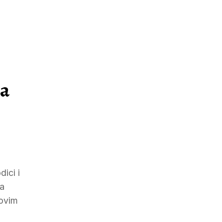
za
ici i
na
novim