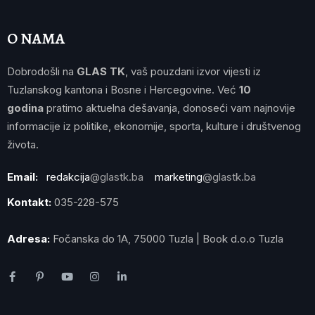
O NAMA
Dobrodošli na
GLAS TK
, vaš pouzdani izvor vijesti iz
Tuzlanskog kantona i Bosne i Hercegovine. Već
10
godina
pratimo aktuelna dešavanja, donoseći vam najnovije
informacije iz politike, ekonomije, sporta, kulture i društvenog
života.
Email:
redakcija
@glastk.ba
marketing
@glastk.ba
Kontakt:
035-228-575
Adresa:
Fočanska do 1A, 75000 Tuzla | Book d.o.o Tuzla