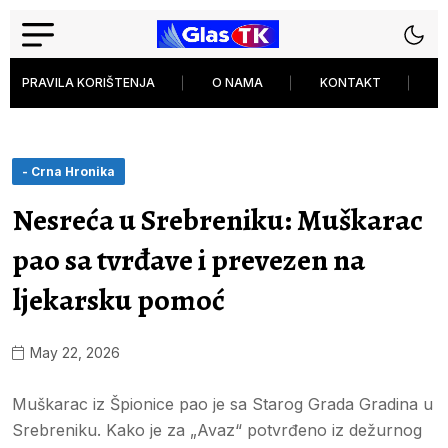
PRAVILA KORIŠTENJA
O NAMA
KONTAKT
P
- Crna Hronika
Nesreća u Srebreniku: Muškarac
pao sa tvrđave i prevezen na
ljekarsku pomoć
May 22, 2026
Muškarac iz Špionice pao je sa Starog Grada Gradina u
Srebreniku. Kako je za „Avaz“ potvrđeno iz dežurnog