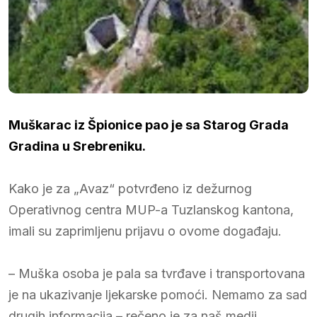
Muškarac iz Špionice pao je sa Starog Grada
Gradina u Srebreniku.
Kako je za „Avaz“ potvrđeno iz dežurnog
Operativnog centra MUP-a Tuzlanskog kantona,
imali su zaprimljenu prijavu o ovome događaju.
– Muška osoba je pala sa tvrđave i transportovana
je na ukazivanje ljekarske pomoći. Nemamo za sad
drugih informacija – rečeno je za naš medij.