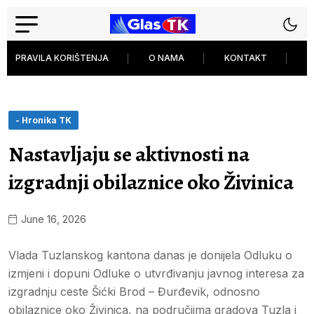
PRAVILA KORIŠTENJA
O NAMA
KONTAKT
P
- Hronika TK
Nastavljaju se aktivnosti na
izgradnji obilaznice oko Živinica
June 16, 2026
Vlada Tuzlanskog kantona danas je donijela Odluku o
izmjeni i dopuni Odluke o utvrđivanju javnog interesa za
izgradnju ceste Šićki Brod – Đurđevik, odnosno
obilaznice oko Živinica, na područjima gradova Tuzla i