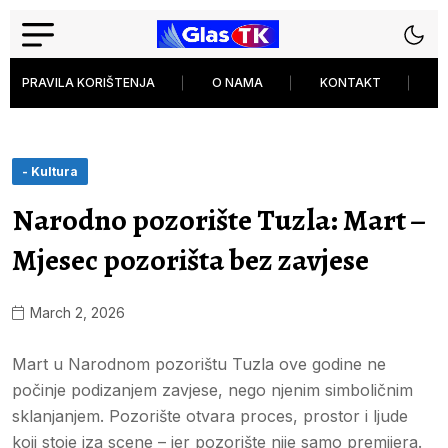
PRAVILA KORIŠTENJA
O NAMA
KONTAKT
P
- Kultura
Narodno pozorište Tuzla: Mart –
Mjesec pozorišta bez zavjese
March 2, 2026
Mart u Narodnom pozorištu Tuzla ove godine ne
počinje podizanjem zavjese, nego njenim simboličnim
sklanjanjem. Pozorište otvara proces, prostor i ljude
koji stoje iza scene – jer pozorište nije samo premijera.