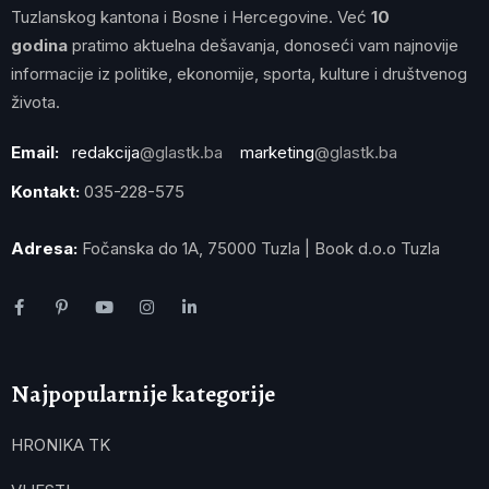
Tuzlanskog kantona i Bosne i Hercegovine. Već
10
godina
pratimo aktuelna dešavanja, donoseći vam najnovije
informacije iz politike, ekonomije, sporta, kulture i društvenog
života.
Email:
redakcija
@glastk.ba
marketing
@glastk.ba
Kontakt:
035-228-575
Adresa:
Fočanska do 1A, 75000 Tuzla | Book d.o.o Tuzla
Najpopularnije kategorije
HRONIKA TK