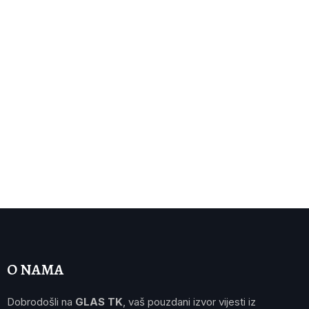
O NAMA
Dobrodošli na
GLAS TK
, vaš pouzdani izvor vijesti iz