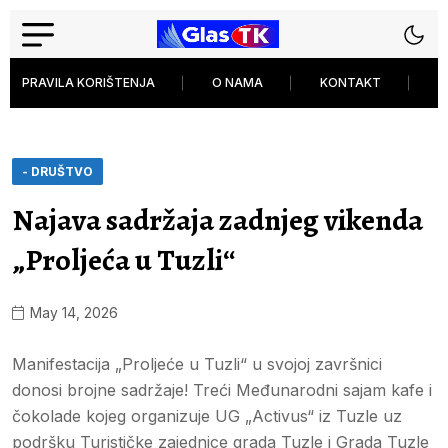
PRAVILA KORIŠTENJA
O NAMA
KONTAKT
P
- DRUŠTVO
Najava sadržaja zadnjeg vikenda
„Proljeća u Tuzli“
May 14, 2026
Manifestacija „Proljeće u Tuzli“ u svojoj završnici
donosi brojne sadržaje! Treći Međunarodni sajam kafe i
čokolade kojeg organizuje UG „Activus“ iz Tuzle uz
podršku Turističke zajednice grada Tuzle i Grada Tuzle