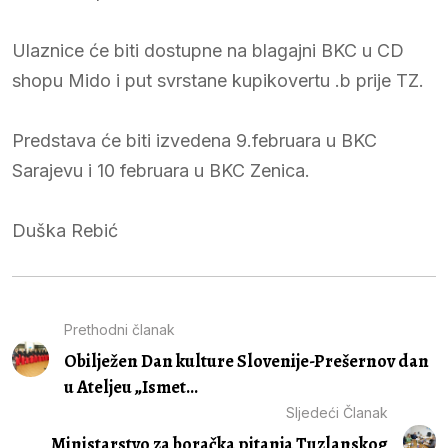
Ulaznice će biti dostupne na blagajni BKC u CD
shopu Mido i put svrstane kupikovertu .b prije TZ.
Predstava će biti izvedena 9.februara u BKC
Sarajevu i 10 februara u BKC Zenica.
Duška Rebić
Prethodni članak
Obilježen Dan kulture Slovenije-Prešernov dan
u Ateljeu „Ismet...
Sljedeći Članak
Ministarstvo za boračka pitanja Tuzlanskog