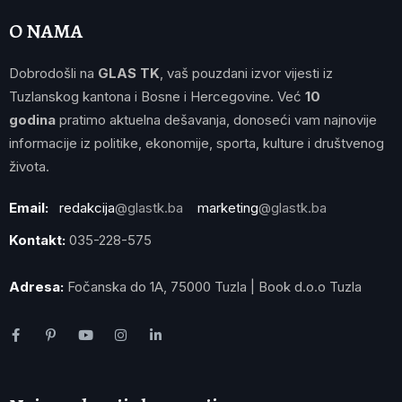
O NAMA
Dobrodošli na
GLAS TK
, vaš pouzdani izvor vijesti iz
Tuzlanskog kantona i Bosne i Hercegovine. Već
10
godina
pratimo aktuelna dešavanja, donoseći vam najnovije
informacije iz politike, ekonomije, sporta, kulture i društvenog
života.
Email:
redakcija
@glastk.ba
marketing
@glastk.ba
Kontakt:
035-228-575
Adresa:
Fočanska do 1A, 75000 Tuzla | Book d.o.o Tuzla