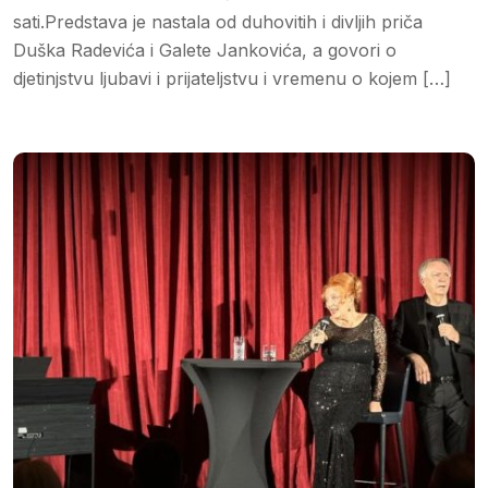
sati.Predstava je nastala od duhovitih i divljih priča
Duška Radevića i Galete Jankovića, a govori o
djetinjstvu ljubavi i prijateljstvu i vremenu o kojem […]